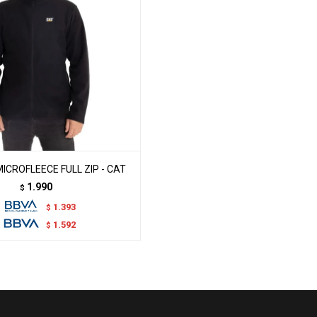
CROFLEECE FULL ZIP - CAT
1.990
$
1.393
$
1.592
$