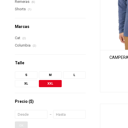
Remeras
(6)
Shorts
(1)
Marcas
Cat
(2)
Columbia
(2)
CAMPERA 
Talle
S
M
L
XL
XXL
Precio
($)
OK