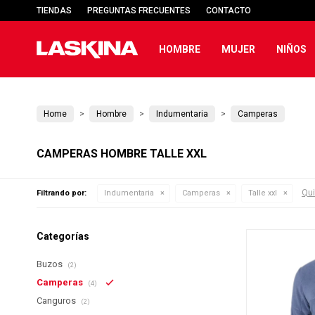
TIENDAS
PREGUNTAS FRECUENTES
CONTACTO
HOMBRE
MUJER
NIÑOS
Home
Hombre
Indumentaria
Camperas
CAMPERAS HOMBRE TALLE XXL
Qui
Filtrando por:
Indumentaria
Camperas
Talle xxl
Categorías
Buzos
(2)
Camperas
(4)
Canguros
(2)