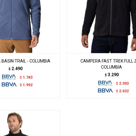
BASIN TRAIL - COLUMBIA
CAMPERA FAST TREK FULL Z
COLUMBIA
2.490
$
3.290
$
1.743
$
2.303
$
1.992
$
2.632
$