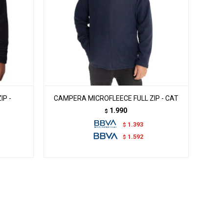
IP -
CAMPERA MICROFLEECE FULL ZIP - CAT
1.990
$
1.393
$
1.592
$