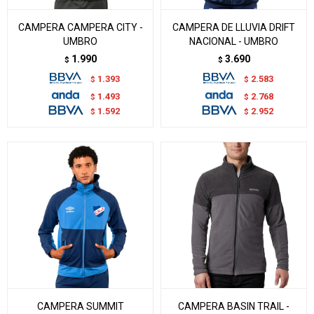
CAMPERA CAMPERA CITY -
CAMPERA DE LLUVIA DRIFT
UMBRO
NACIONAL - UMBRO
1.990
3.690
$
$
1.393
2.583
$
$
1.493
2.768
$
$
1.592
2.952
$
$
CAMPERA SUMMIT
CAMPERA BASIN TRAIL -