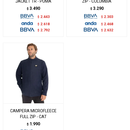
JACKET TR - PUMA
ZIP - COLUMBIA
3.490
3.290
$
$
2.443
2.303
$
$
2.618
2.468
$
$
2.792
2.632
$
$
CAMPERA MICROFLEECE
FULL ZIP - CAT
1.990
$