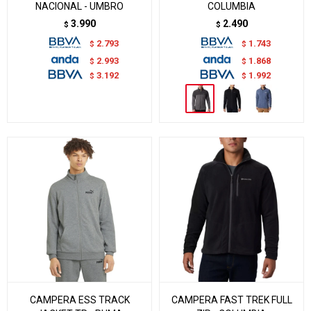
NACIONAL - UMBRO
COLUMBIA
3.990
2.490
$
$
2.793
1.743
$
$
2.993
1.868
$
$
3.192
1.992
$
$
CAMPERA ESS TRACK
CAMPERA FAST TREK FULL