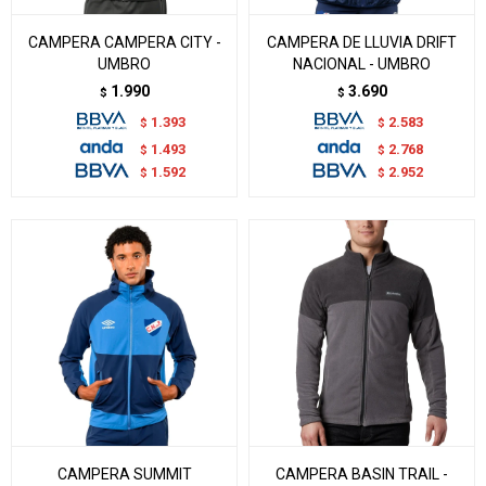
CAMPERA CAMPERA CITY -
CAMPERA DE LLUVIA DRIFT
UMBRO
NACIONAL - UMBRO
1.990
3.690
$
$
1.393
2.583
$
$
1.493
2.768
$
$
1.592
2.952
$
$
CAMPERA SUMMIT
CAMPERA BASIN TRAIL -