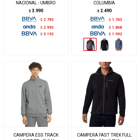
NACIONAL - UMBRO
COLUMBIA
3.990
2.490
$
$
2.793
1.743
$
$
2.993
1.868
$
$
3.192
1.992
$
$
CAMPERA ESS TRACK
CAMPERA FAST TREK FULL