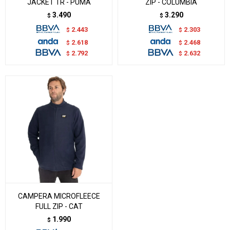
JACKET TR - PUMA
ZIP - COLUMBIA
3.490
3.290
$
$
2.443
2.303
$
$
2.618
2.468
$
$
2.792
2.632
$
$
CAMPERA MICROFLEECE
FULL ZIP - CAT
1.990
$