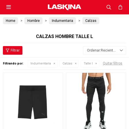

Home
Hombre
Indumentaria
Calzas
CALZAS HOMBRE TALLE L
Recientes
Quitar filtros
Filtrando por:
Indumentaria
Calzas
Talle l