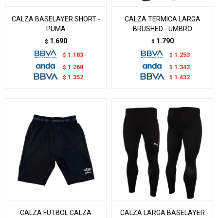
CALZA BASELAYER SHORT -
CALZA TERMICA LARGA
PUMA
BRUSHED - UMBRO
1.690
1.790
$
$
1.183
1.253
$
$
1.268
1.343
$
$
1.352
1.432
$
$
CALZA FUTBOL CALZA
CALZA LARGA BASELAYER