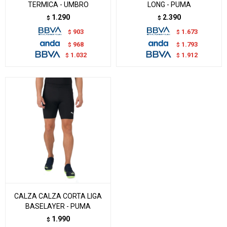
TERMICA - UMBRO
LONG - PUMA
1.290
2.390
$
$
903
1.673
$
$
968
1.793
$
$
1.032
1.912
$
$
CALZA CALZA CORTA LIGA
BASELAYER - PUMA
1.990
$