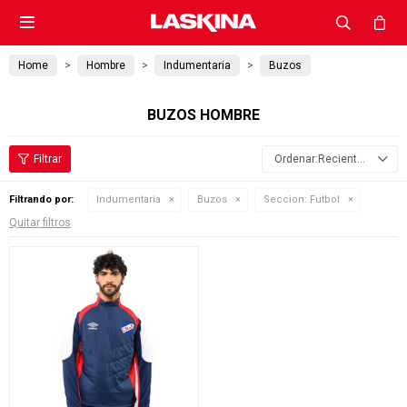

Home
Hombre
Indumentaria
Buzos
BUZOS HOMBRE
Recientes
Filtrando por:
Indumentaria
Buzos
Seccion:
Futbol
Quitar filtros