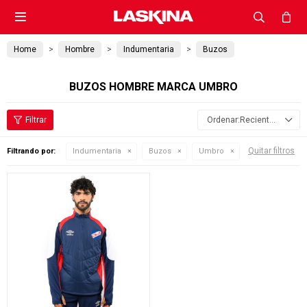

Home
Hombre
Indumentaria
Buzos
BUZOS HOMBRE MARCA UMBRO
Recientes
Quitar filtros
Filtrando por:
Indumentaria
Buzos
Umbro