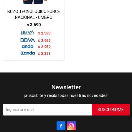
BUZO TECNOLOGICO FORCE
NACIONAL - UMBRO
3.690
$
2.583
$
2.952
$
2.952
$
3.321
$
Newsletter
¡Suscribite y recibí todas nuestras novedades!
SUSCRIBIRME

