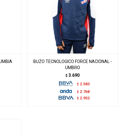
LUMBIA
BUZO TECNOLOGICO FORCE NACIONAL -
UMBRO
3.690
$
2.583
$
2.768
$
2.952
$