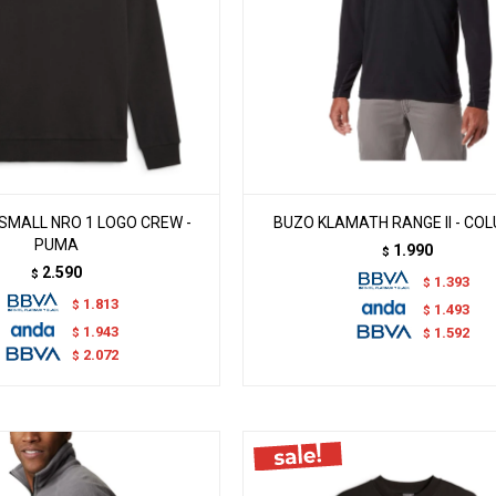
SMALL NRO 1 LOGO CREW -
BUZO KLAMATH RANGE II - CO
PUMA
1.990
$
2.590
$
1.393
$
1.813
$
1.493
$
1.943
$
1.592
$
2.072
$