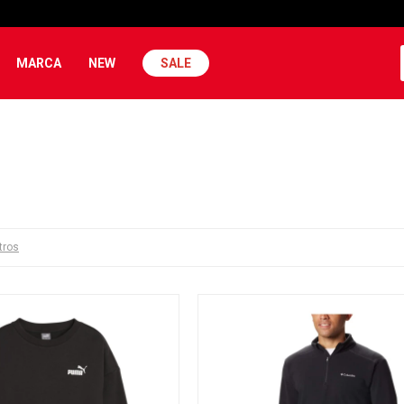
MARCA
NEW
SALE
ltros