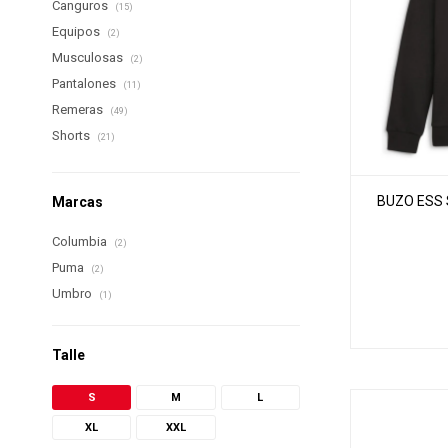
Canguros
(15)
Equipos
(2)
Musculosas
(2)
Pantalones
(11)
Remeras
(49)
Shorts
(21)
BUZO ESS 
Marcas
Columbia
(2)
Puma
(2)
Umbro
(1)
Talle
S
M
L
XL
XXL