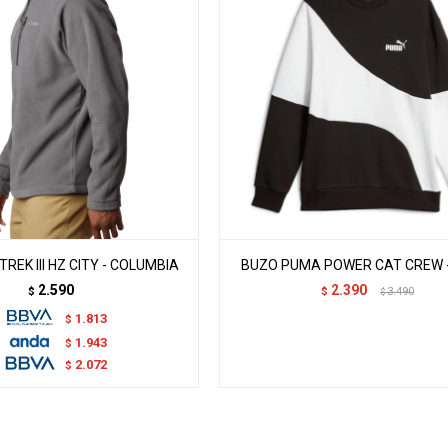
REK III HZ CITY - COLUMBIA
BUZO PUMA POWER CAT CREW 
2.590
2.390
$
$
3.490
$
1.813
$
1.943
$
2.072
$