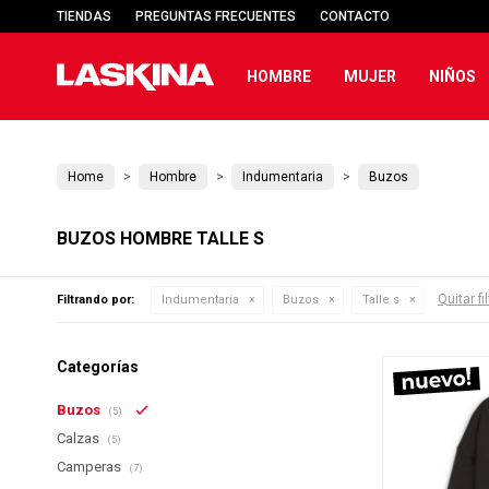
TIENDAS
PREGUNTAS FRECUENTES
CONTACTO
HOMBRE
MUJER
NIÑOS
Home
Hombre
Indumentaria
Buzos
BUZOS HOMBRE TALLE S
Quitar fi
Filtrando por:
Indumentaria
Buzos
Talle s
Categorías
Buzos
(5)
Calzas
(5)
Camperas
(7)