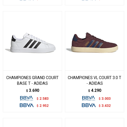
CHAMPIONES GRAND COURT
CHAMPIONES VL COURT 3.0 T
BASE T - ADIDAS
- ADIDAS
3.690
4.290
$
$
2.583
3.003
$
$
2.952
3.432
$
$