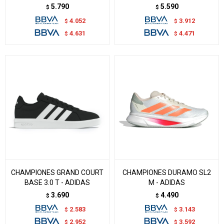
5.790
5.590
$
$
4.052
3.912
$
$
4.631
4.471
$
$
CHAMPIONES GRAND COURT
CHAMPIONES DURAMO SL2
BASE 3.0 T - ADIDAS
M - ADIDAS
3.690
4.490
$
$
2.583
3.143
$
$
2.952
3.592
$
$