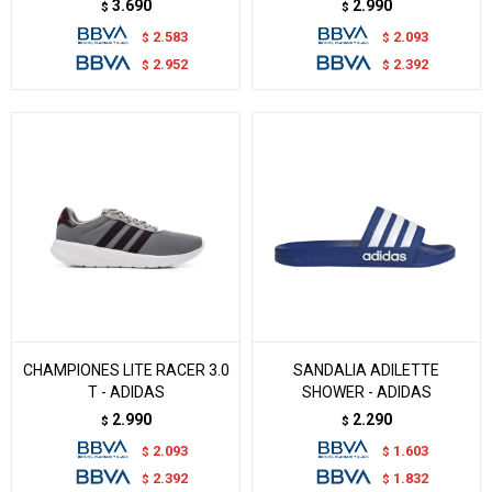
3.690
2.990
$
$
2.583
2.093
$
$
2.952
2.392
$
$
CHAMPIONES LITE RACER 3.0
SANDALIA ADILETTE
T - ADIDAS
SHOWER - ADIDAS
2.990
2.290
$
$
2.093
1.603
$
$
2.392
1.832
$
$