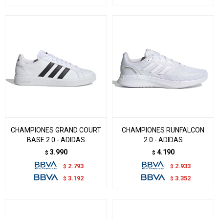
CHAMPIONES GRAND COURT
CHAMPIONES RUNFALCON
BASE 2.0 - ADIDAS
2.0 - ADIDAS
3.990
4.190
$
$
2.793
2.933
$
$
3.192
3.352
$
$