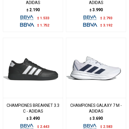
ADIDAS
ADIDAS
2.190
3.990
$
$
1.533
2.793
$
$
1.752
3.192
$
$
CHAMPIONES BREAKNET 3.3
CHAMPIONES GALAXY 7 M -
C - ADIDAS
ADIDAS
3.490
3.690
$
$
2.443
2.583
$
$