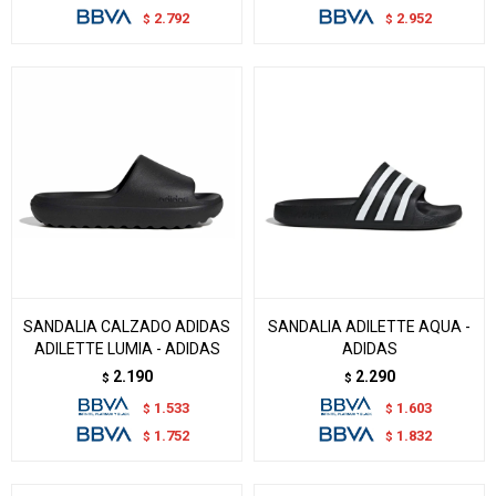
2.792
2.952
$
$
SANDALIA CALZADO ADIDAS
SANDALIA ADILETTE AQUA -
ADILETTE LUMIA - ADIDAS
ADIDAS
2.190
2.290
$
$
1.533
1.603
$
$
1.752
1.832
$
$