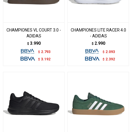
CHAMPIONES VL COURT 3.0 -
CHAMPIONES LITE RACER 4.0
ADIDAS
- ADIDAS
3.990
2.990
$
$
2.793
2.093
$
$
3.192
2.392
$
$