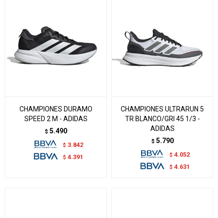
CHAMPIONES DURAMO
CHAMPIONES ULTRARUN 5
SPEED 2 M - ADIDAS
TR BLANCO/GRI 45 1/3 -
ADIDAS
5.490
$
5.790
$
3.842
$
4.052
$
4.391
$
4.631
$