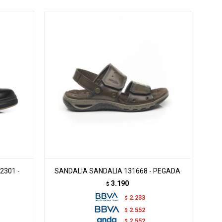
2301 -
SANDALIA SANDALIA 131668 - PEGADA
3.190
$
2.233
$
2.552
$
2.552
$