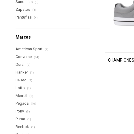
Sandalias
(3)
Zapatos
(5)
Pantuflas
(4)
Marcas
American Sport
(2)
Converse
(14)
CHAMPIONES
Dural
(2)
Hanker
(1)
Hi-Tec
(2)
Lotto
(3)
Merrell
(1)
Pegada
(16)
Pony
(3)
Puma
(1)
Reebok
(1)