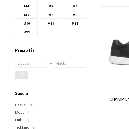
M4
M5
M6
M7
M8
M9
M10
M11
M12
M13
Precio
($)
OK
Seccion
CHAMPION
Casual
(21)
Moda
(4)
Futbol
(5)
Trekking
(2)