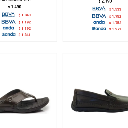
2.190
$
1.490
$
1.533
$
1.043
$
1.752
$
1.192
$
1.752
$
1.192
$
1.971
$
1.341
$