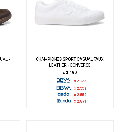
UAL -
CHAMPIONES SPORT CASUAL FAUX
LEATHER - CONVERSE
3.190
$
2.233
$
2.552
$
2.552
$
2.871
$