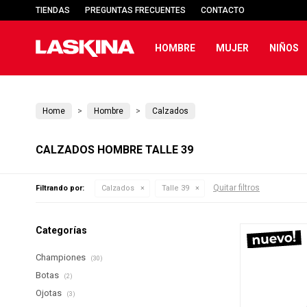
TIENDAS
PREGUNTAS FRECUENTES
CONTACTO
HOMBRE
MUJER
NIÑOS
Home
Hombre
Calzados
CALZADOS HOMBRE TALLE 39
Quitar filtros
Filtrando por:
Calzados
Talle 39
Categorías
Championes
(30)
Botas
(2)
Ojotas
(3)