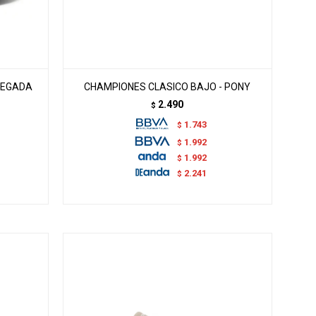
 PEGADA
CHAMPIONES CLASICO BAJO - PONY
2.490
$
1.743
$
1.992
$
1.992
$
2.241
$