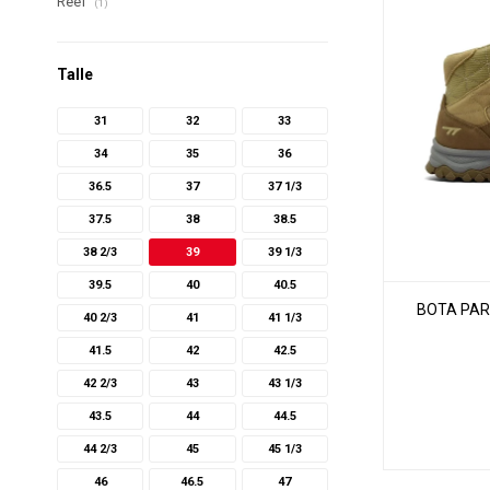
Reef
(1)
Talle
31
32
33
34
35
36
36.5
37
37 1/3
37.5
38
38.5
38 2/3
39
39 1/3
39.5
40
40.5
BOTA PARA
40 2/3
41
41 1/3
41.5
42
42.5
42 2/3
43
43 1/3
43.5
44
44.5
44 2/3
45
45 1/3
46
46.5
47