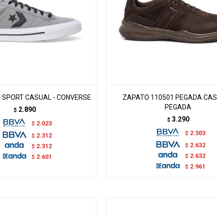
 SPORT CASUAL - CONVERSE
ZAPATO 110501 PEGADA CAS
PEGADA
2.890
$
3.290
$
2.023
$
2.303
$
2.312
$
2.632
$
2.312
$
2.632
$
2.601
$
2.961
$