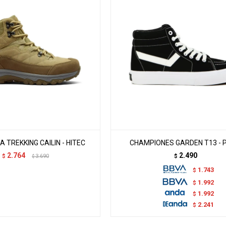
 TREKKING CAILIN - HITEC
CHAMPIONES GARDEN T13 - 
2.764
2.490
$
3.690
$
$
1.743
$
1.992
$
1.992
$
2.241
$