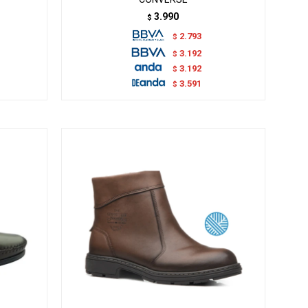
3.990
$
2.793
$
3.192
$
3.192
$
3.591
$