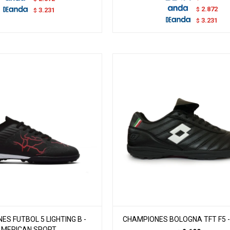
2.872
$
3.231
$
3.231
$
S FUTBOL 5 LIGHTING B -
CHAMPIONES BOLOGNA TFT F5 
AMERICAN SPORT