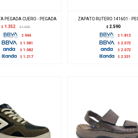
A PEGADA CUERO - PEGADA
ZAPATO RUTERO 141601 - P
1.352
2.590
$
1.690
$
$
946
1.813
$
$
1.081
2.072
$
$
1.082
2.072
$
$
1.217
2.331
$
$