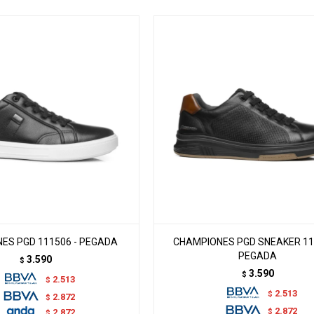
ES PGD 111506 - PEGADA
CHAMPIONES PGD SNEAKER 11
PEGADA
3.590
$
3.590
$
2.513
$
2.513
$
2.872
$
2.872
$
2.872
$