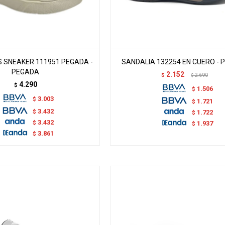
 SNEAKER 111951 PEGADA -
SANDALIA 132254 EN CUERO -
PEGADA
2.152
$
2.690
$
4.290
$
1.506
$
3.003
$
1.721
$
3.432
$
1.722
$
3.432
$
1.937
$
3.861
$