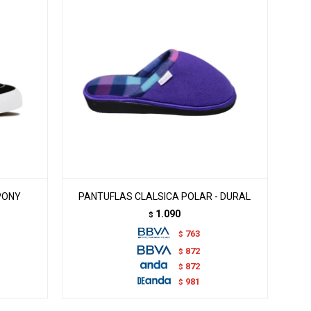
PONY
PANTUFLAS CLALSICA POLAR - DURAL
1.090
$
763
$
872
$
872
$
981
$