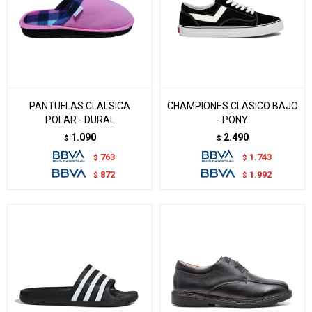
PANTUFLAS CLALSICA
CHAMPIONES CLASICO BAJO
POLAR - DURAL
- PONY
1.090
2.490
$
$
763
1.743
$
$
872
1.992
$
$