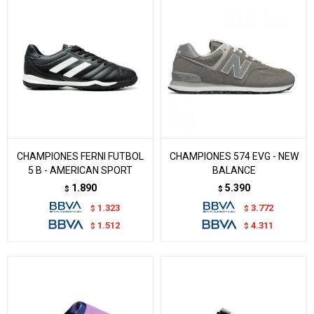
CHAMPIONES FERNI FUTBOL
CHAMPIONES 574 EVG - NEW
5 B - AMERICAN SPORT
BALANCE
1.890
5.390
$
$
1.323
3.772
$
$
1.512
4.311
$
$