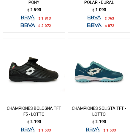
PONY
POLAR - DURAL
2.590
1.090
$
$
1.813
763
$
$
2.072
872
$
$
CHAMPIONES BOLOGNA TFT
CHAMPIONES SOLISTA TFT -
F5 - LOTTO
LOTTO
2.190
2.190
$
$
1.533
1.533
$
$