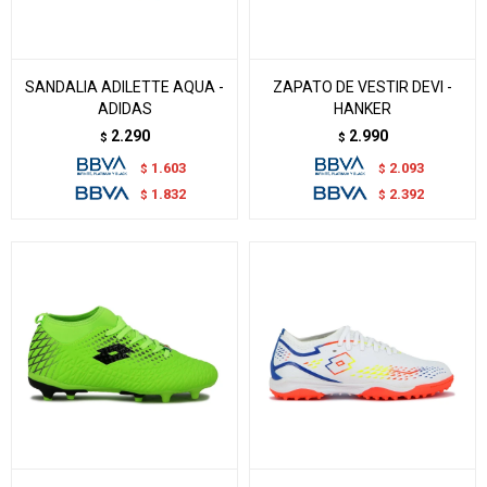
SANDALIA ADILETTE AQUA -
ZAPATO DE VESTIR DEVI -
ADIDAS
HANKER
2.290
2.990
$
$
1.603
2.093
$
$
1.832
2.392
$
$