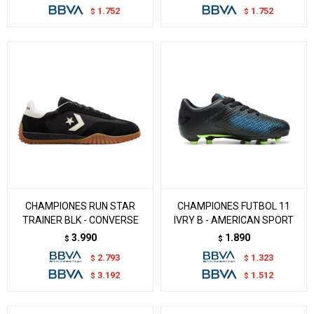
1.752
1.752
$
$
CHAMPIONES RUN STAR
CHAMPIONES FUTBOL 11
TRAINER BLK - CONVERSE
IVRY B - AMERICAN SPORT
3.990
1.890
$
$
2.793
1.323
$
$
3.192
1.512
$
$