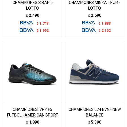
CHAMPIONES SIBARI -
CHAMPIONES MINZA TF JR -
LOTTO
LOTTO
2.490
2.690
$
$
1.743
1.883
$
$
1.992
2.152
$
$
CHAMPIONES IVRY F5
CHAMPIONES 574 EVN - NEW
FUTBOL - AMERICAN SPORT
BALANCE
1.890
5.390
$
$