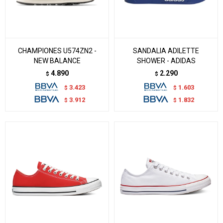
CHAMPIONES U574ZN2 -
SANDALIA ADILETTE
NEW BALANCE
SHOWER - ADIDAS
4.890
2.290
$
$
3.423
1.603
$
$
3.912
1.832
$
$