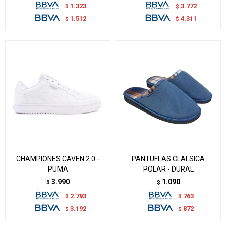
1.323
3.772
$
$
1.512
4.311
$
$
CHAMPIONES CAVEN 2.0 -
PANTUFLAS CLALSICA
PUMA
POLAR - DURAL
3.990
1.090
$
$
2.793
763
$
$
3.192
872
$
$