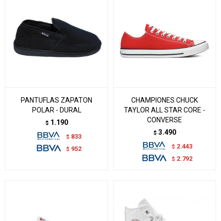
PANTUFLAS ZAPATON
CHAMPIONES CHUCK
POLAR - DURAL
TAYLOR ALL STAR CORE -
CONVERSE
1.190
$
3.490
$
833
$
2.443
$
952
$
2.792
$