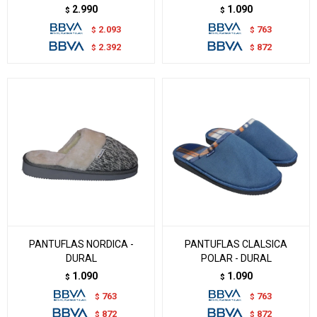
2.990
1.090
$
$
2.093
763
$
$
2.392
872
$
$
PANTUFLAS NORDICA -
PANTUFLAS CLALSICA
DURAL
POLAR - DURAL
1.090
1.090
$
$
763
763
$
$
872
872
$
$