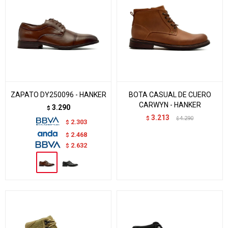
ZAPATO DY250096 - HANKER
BOTA CASUAL DE CUERO
CARWYN - HANKER
3.290
$
3.213
$
4.290
$
2.303
$
2.468
$
2.632
$