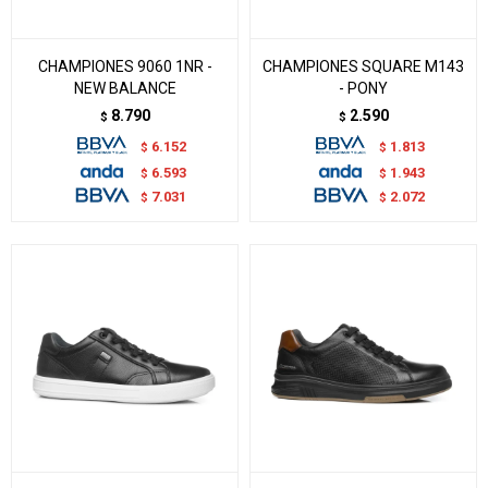
CHAMPIONES 9060 1NR -
CHAMPIONES SQUARE M143
NEW BALANCE
- PONY
8.790
2.590
$
$
6.152
1.813
$
$
6.593
1.943
$
$
7.031
2.072
$
$