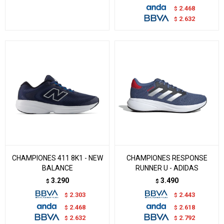
2.468
$
2.632
$
CHAMPIONES 411 8K1 - NEW
CHAMPIONES RESPONSE
BALANCE
RUNNER U - ADIDAS
3.290
3.490
$
$
2.303
2.443
$
$
2.468
2.618
$
$
2.632
2.792
$
$