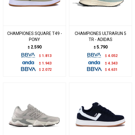
CHAMPIONES SQUARE T49 -
CHAMPIONES ULTRARUN 5
PONY
TR - ADIDAS
2.590
5.790
$
$
1.813
4.052
$
$
1.943
4.343
$
$
2.072
4.631
$
$