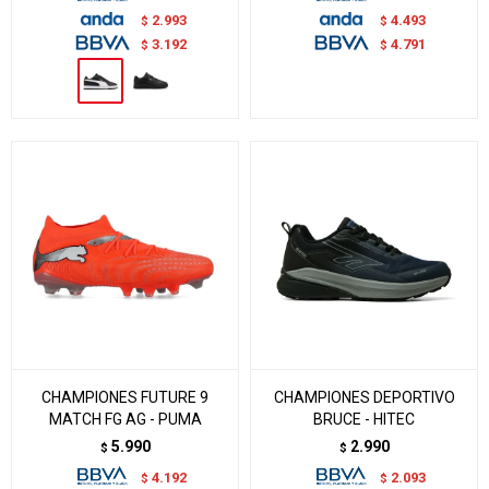
2.993
4.493
$
$
3.192
4.791
$
$
CHAMPIONES FUTURE 9
CHAMPIONES DEPORTIVO
MATCH FG AG - PUMA
BRUCE - HITEC
5.990
2.990
$
$
4.192
2.093
$
$