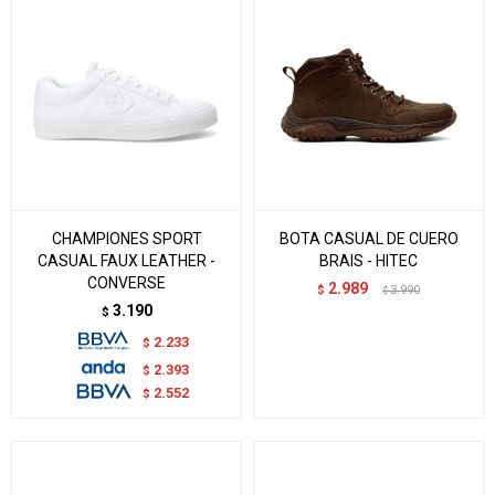
CHAMPIONES SPORT
BOTA CASUAL DE CUERO
CASUAL FAUX LEATHER -
BRAIS - HITEC
CONVERSE
2.989
$
3.990
$
3.190
$
2.233
$
2.393
$
2.552
$