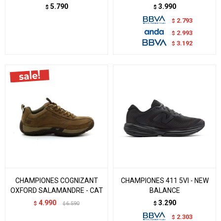
5.790
3.990
$
$
2.793
$
2.993
$
3.192
$
CHAMPIONES COGNIZANT
CHAMPIONES 411 5VI - NEW
OXFORD SALAMANDRE - CAT
BALANCE
4.990
3.290
$
6.590
$
$
2.303
$