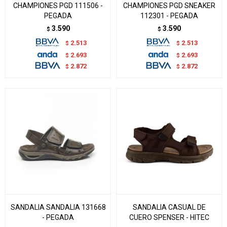
CHAMPIONES PGD 111506 -
CHAMPIONES PGD SNEAKER
PEGADA
112301 - PEGADA
3.590
3.590
$
$
2.513
2.513
$
$
2.693
2.693
$
$
2.872
2.872
$
$
SANDALIA SANDALIA 131668
SANDALIA CASUAL DE
- PEGADA
CUERO SPENSER - HITEC