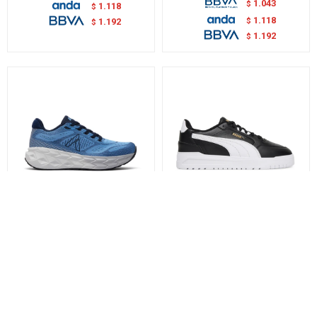
1.118
1.043
$
$
1.192
1.118
$
$
1.192
$
CHAMPIONES DEPORTIVO
CHAMPIONES SHUFFLE
NATHAN - AMERICAN SPORT
DOWNTOWN - PUMA
1.690
3.890
$
$
1.183
$
2.723
$