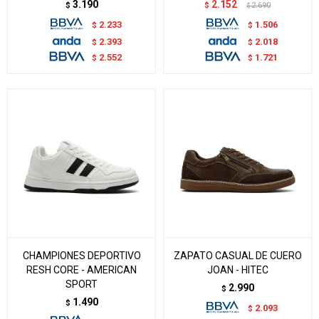
3.190
2.152
$
$
2.690
$
2.233
1.506
$
$
2.393
2.018
$
$
2.552
1.721
$
$
CHAMPIONES DEPORTIVO
ZAPATO CASUAL DE CUERO
RESH CORE - AMERICAN
JOAN - HITEC
SPORT
2.990
$
1.490
$
2.093
$