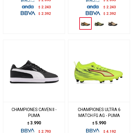
2.243
2.243
$
$
2.392
2.392
$
$
CHAMPIONES CAVEN II -
CHAMPIONES ULTRA 6
PUMA
MATCH FG AG - PUMA
3.990
5.990
$
$
2.793
4.192
$
$