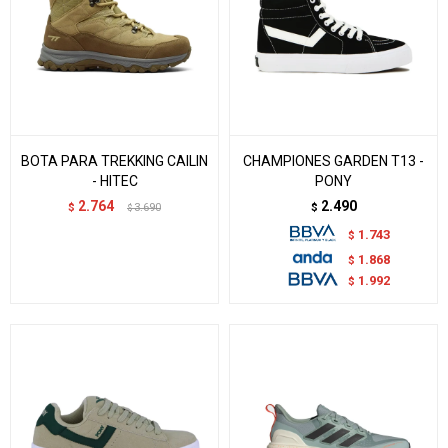
BOTA PARA TREKKING CAILIN
CHAMPIONES GARDEN T13 -
- HITEC
PONY
2.764
2.490
$
3.690
$
$
1.743
$
1.868
$
1.992
$