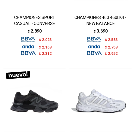
CHAMPIONES SPORT
CHAMPIONES 460 460LK4 -
CASUAL - CONVERSE
NEW BALANCE
2.890
3.690
$
$
2.023
2.583
$
$
2.168
2.768
$
$
2.312
2.952
$
$