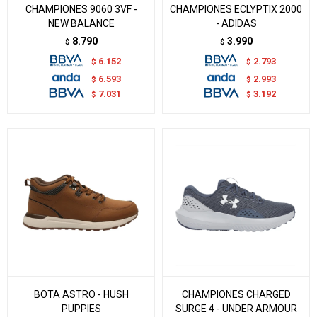
CHAMPIONES 9060 3VF -
CHAMPIONES ECLYPTIX 2000
NEW BALANCE
- ADIDAS
8.790
3.990
$
$
6.152
2.793
$
$
6.593
2.993
$
$
7.031
3.192
$
$
BOTA ASTRO - HUSH
CHAMPIONES CHARGED
PUPPIES
SURGE 4 - UNDER ARMOUR