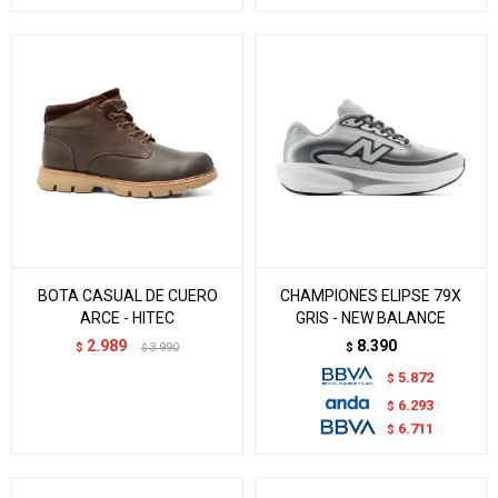
BOTA CASUAL DE CUERO
CHAMPIONES ELIPSE 79X
ARCE - HITEC
GRIS - NEW BALANCE
2.989
8.390
$
3.990
$
$
5.872
$
6.293
$
6.711
$