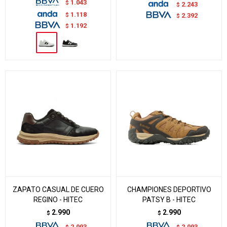
1.043
$
2.243
$
1.118
$
2.392
$
1.192
$
ZAPATO CASUAL DE CUERO
CHAMPIONES DEPORTIVO
REGINO - HITEC
PATSY B - HITEC
2.990
2.990
$
$
2.093
2.093
$
$