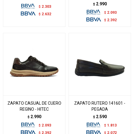
2.990
$
2.303
$
2.093
$
2.632
$
2.392
$
ZAPATO CASUAL DE CUERO
ZAPATO RUTERO 141601 -
REGINO - HITEC
PEGADA
2.990
2.590
$
$
2.093
1.813
$
$
2.392
2.072
$
$