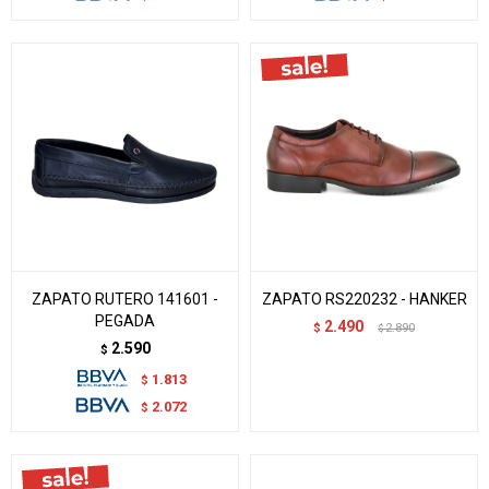
ZAPATO RUTERO 141601 -
ZAPATO RS220232 - HANKER
PEGADA
2.490
$
2.890
$
2.590
$
1.813
$
2.072
$