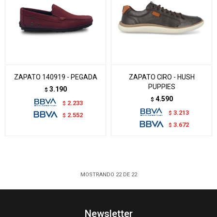
ZAPATO 140919 - PEGADA
ZAPATO CIRO - HUSH
PUPPIES
3.190
$
4.590
$
2.233
$
3.213
$
2.552
$
3.672
$
MOSTRANDO
22
DE
22
Newsletter