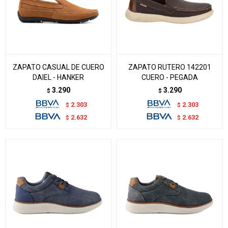
ZAPATO CASUAL DE CUERO
ZAPATO RUTERO 142201
DAIEL - HANKER
CUERO - PEGADA
3.290
3.290
$
$
2.303
2.303
$
$
2.632
2.632
$
$