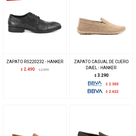
ZAPATO RS220232 - HANKER
ZAPATO CASUAL DE CUERO
DAIEL - HANKER
2.490
$
2.890
$
3.290
$
2.303
$
2.632
$