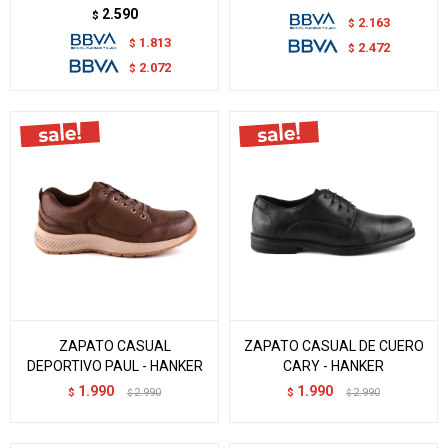
2.590
$
2.163
$
1.813
$
2.472
$
2.072
$
ZAPATO CASUAL
ZAPATO CASUAL DE CUERO
DEPORTIVO PAUL - HANKER
CARY - HANKER
1.990
1.990
$
2.990
$
2.990
$
$