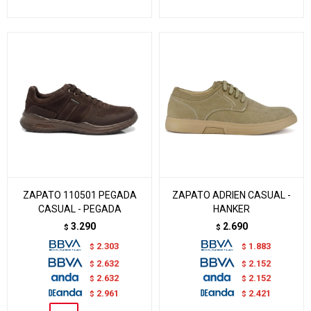
ZAPATO 110501 PEGADA
ZAPATO ADRIEN CASUAL -
CASUAL - PEGADA
HANKER
3.290
2.690
$
$
2.303
1.883
$
$
2.632
2.152
$
$
2.632
2.152
$
$
2.961
2.421
$
$