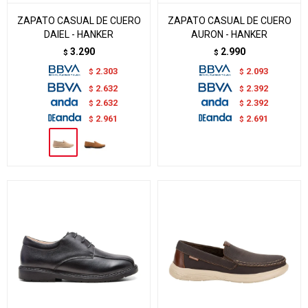
ZAPATO CASUAL DE CUERO
ZAPATO CASUAL DE CUERO
DAIEL - HANKER
AURON - HANKER
3.290
2.990
$
$
2.303
2.093
$
$
2.632
2.392
$
$
2.632
2.392
$
$
2.961
2.691
$
$