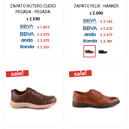
ZAPATO RUTERO CUERO
ZAPATO FELIX - HANKER
PEGADA - PEGADA
3.090
$
2.590
$
2.163
$
1.813
$
2.472
$
2.072
$
2.472
$
2.072
$
2.781
$
2.331
$