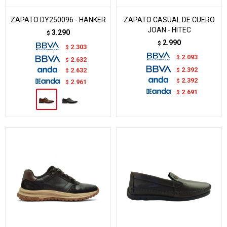
ZAPATO DY250096 - HANKER
ZAPATO CASUAL DE CUERO
JOAN - HITEC
3.290
$
2.990
$
2.303
$
2.093
$
2.632
$
2.392
$
2.632
$
2.392
$
2.961
$
2.691
$