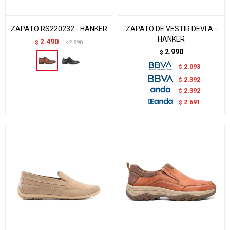
ZAPATO RS220232 - HANKER
ZAPATO DE VESTIR DEVI A -
HANKER
2.490
$
2.890
$
2.990
$
2.093
$
2.392
$
2.392
$
2.691
$