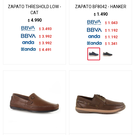
ZAPATO THRESHOLD LOW -
ZAPATO BF8042 - HANKER
CAT
1.490
$
4.990
$
1.043
$
3.493
$
1.192
$
3.992
$
1.192
$
3.992
$
1.341
$
4.491
$