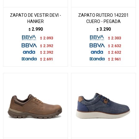
ZAPATO DE VESTIR DEVI -
ZAPATO RUTERO 142201
HANKER
CUERO - PEGADA
2.990
3.290
$
$
2.093
2.303
$
$
2.392
2.632
$
$
2.392
2.632
$
$
2.691
2.961
$
$