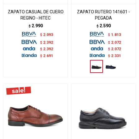
ZAPATO CASUAL DE CUERO
ZAPATO RUTERO 141601 -
REGINO - HITEC
PEGADA
2.990
2.590
$
$
2.093
1.813
$
$
2.392
2.072
$
$
2.392
2.072
$
$
2.691
2.331
$
$