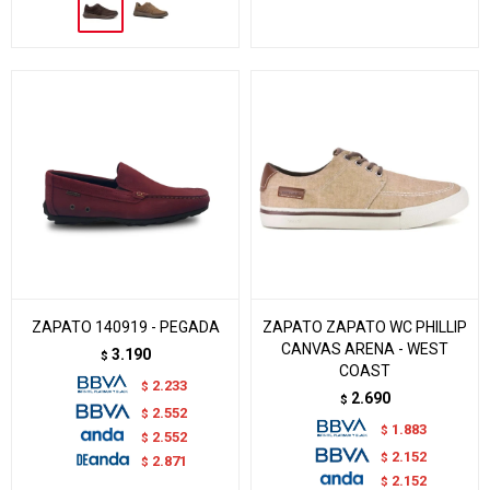
ZAPATO 140919 - PEGADA
ZAPATO ZAPATO WC PHILLIP
CANVAS ARENA - WEST
3.190
$
COAST
2.233
$
2.690
$
2.552
$
1.883
$
2.552
$
2.152
$
2.871
$
2.152
$