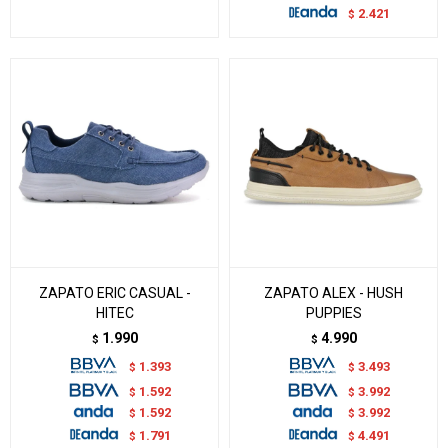
2.421
$
ZAPATO ERIC CASUAL -
ZAPATO ALEX - HUSH
HITEC
PUPPIES
1.990
4.990
$
$
1.393
3.493
$
$
1.592
3.992
$
$
1.592
3.992
$
$
1.791
4.491
$
$