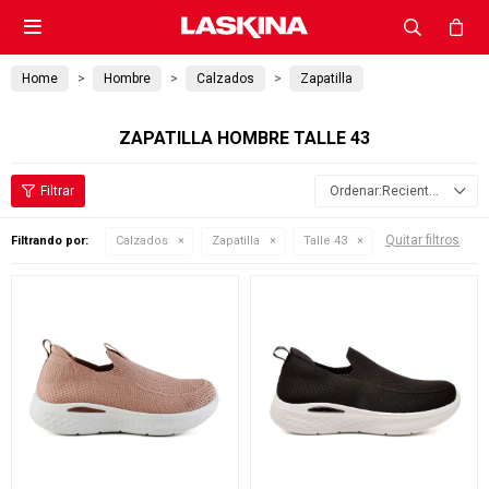

Home
Hombre
Calzados
Zapatilla
ZAPATILLA HOMBRE TALLE 43
Recientes
Quitar filtros
Filtrando por:
Calzados
Zapatilla
Talle 43