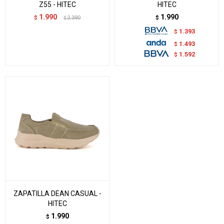
Z55 - HITEC
HITEC
1.990
1.990
$
2.390
$
$
1.393
$
1.493
$
1.592
$
ZAPATILLA DEAN CASUAL -
HITEC
1.990
$