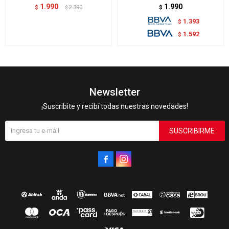
1.990
1.990
$
2.390
$
$
1.393
$
1.592
$
Newsletter
¡Suscribite y recibí todas nuestras novedades!
SUSCRIBIRME

