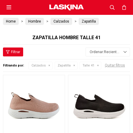

Home
Hombre
Calzados
Zapatilla
ZAPATILLA HOMBRE TALLE 41
Recientes
Quitar filtros
Filtrando por:
Calzados
Zapatilla
Talle 41