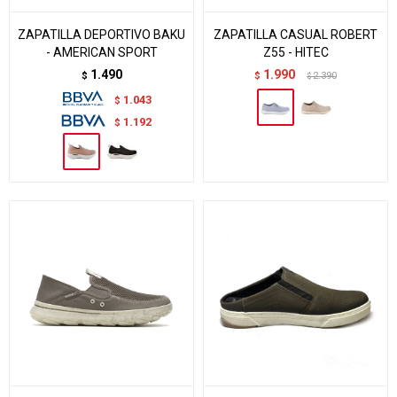
ZAPATILLA DEPORTIVO BAKU
ZAPATILLA CASUAL ROBERT
- AMERICAN SPORT
Z55 - HITEC
1.490
1.990
$
$
2.390
$
1.043
$
1.192
$