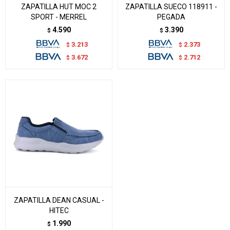
ZAPATILLA HUT MOC 2
ZAPATILLA SUECO 118911 -
SPORT - MERREL
PEGADA
4.590
3.390
$
$
3.213
2.373
$
$
3.672
2.712
$
$
ZAPATILLA DEAN CASUAL -
HITEC
1.990
$