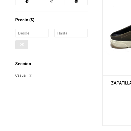
43
44
45
Precio
($)
OK
Seccion
Casual
(1)
ZAPATILL