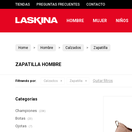
TIENDAS
PREGUNTAS FRECUENTES
CONTACTO
HOMBRE
MUJER
NIÑOS
Home
Hombre
Calzados
Zapatilla
ZAPATILLA HOMBRE
Quitar filtros
Filtrando por:
Calzados
Zapatilla
Categorías
Championes
(238)
Botas
(20)
Ojotas
(7)