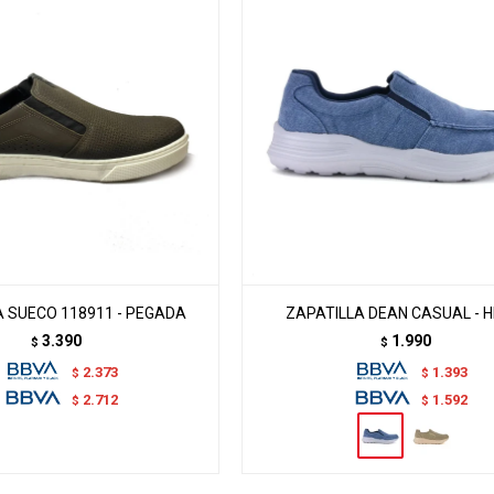
A SUECO 118911 - PEGADA
ZAPATILLA DEAN CASUAL - H
3.390
1.990
$
$
2.373
1.393
$
$
2.712
1.592
$
$