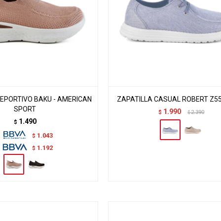
DEPORTIVO BAKU - AMERICAN
ZAPATILLA CASUAL ROBERT Z55 
SPORT
1.990
$
2.390
$
1.490
$
1.043
$
1.192
$