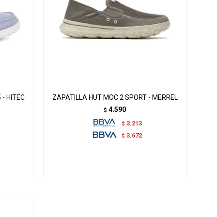
- HITEC
ZAPATILLA HUT MOC 2 SPORT - MERREL
4.590
$
3.213
$
3.672
$