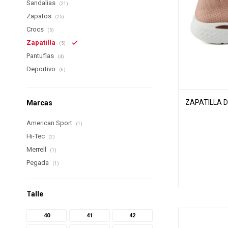
Sandalias
(21)
Zapatos
(25)
Crocs
(5)
Zapatilla
(5)
Pantuflas
(4)
Deportivo
(6)
ZAPATILLA 
Marcas
American Sport
(1)
Hi-Tec
(2)
Merrell
(1)
Pegada
(1)
Talle
40
41
42