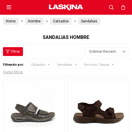

Home
Hombre
Calzados
Sandalias
SANDALIAS HOMBRE
Recientes
Filtrando por:
Calzados
Sandalias
Seccion:
Casual
Quitar filtros