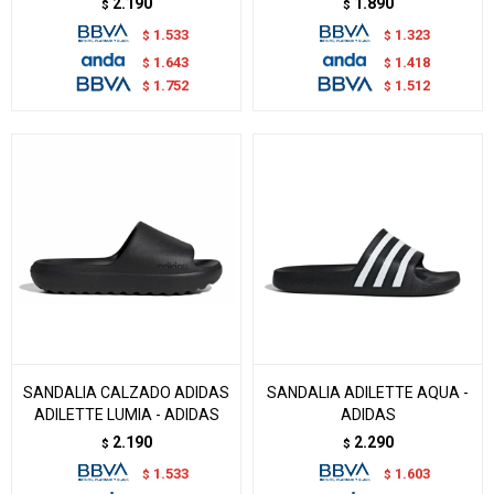
2.190
1.890
$
$
1.533
1.323
$
$
1.643
1.418
$
$
1.752
1.512
$
$
SANDALIA CALZADO ADIDAS
SANDALIA ADILETTE AQUA -
ADILETTE LUMIA - ADIDAS
ADIDAS
2.190
2.290
$
$
1.533
1.603
$
$