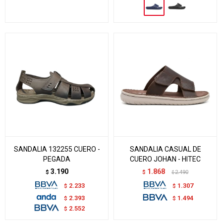
SANDALIA 132255 CUERO -
SANDALIA CASUAL DE
PEGADA
CUERO JOHAN - HITEC
3.190
1.868
$
$
2.490
$
2.233
1.307
$
$
2.393
1.494
$
$
2.552
$