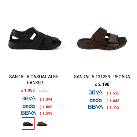
SANDALIA CASUAL ALFIE -
SANDALIA 131283 - PEGADA
HANKER
2.190
$
1.992
$
2.490
$
1.533
$
1.394
$
1.643
$
1.868
$
1.752
$
1.593
$