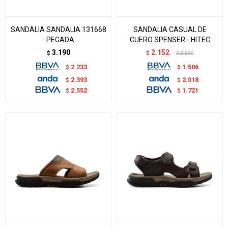
SANDALIA SANDALIA 131668
SANDALIA CASUAL DE
- PEGADA
CUERO SPENSER - HITEC
3.190
2.152
$
$
2.690
$
2.233
1.506
$
$
2.393
2.018
$
$
2.552
1.721
$
$