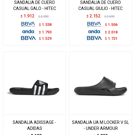
SANDALIA DE CUERO
SANDALIA DE CUERO
CASUAL GALO - HITEC
CASUAL GIULIO - HITEC
1.912
2.152
$
2.390
$
2.690
$
$
1.338
1.506
$
$
1.793
2.018
$
$
1.529
1.721
$
$
SANDALIA ADISSAGE -
SANDALIA UA M LOCKER V SL
ADIDAS
- UNDER ARMOUR