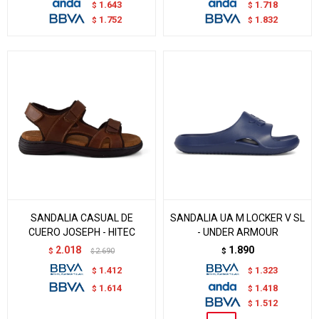
1.643
1.718
$
$
1.752
1.832
$
$
SANDALIA CASUAL DE
SANDALIA UA M LOCKER V SL
CUERO JOSEPH - HITEC
- UNDER ARMOUR
2.018
1.890
$
2.690
$
$
1.412
1.323
$
$
1.418
1.614
$
$
1.512
$