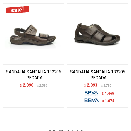
SANDALIA SANDALIA 132206
SANDALIA SANDALIA 133205
- PEGADA
- PEGADA
2.090
2.093
$
2.590
$
2.790
$
$
1.465
$
1.674
$
MOSTRANDO
16
DE
16