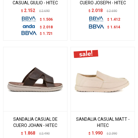
CASUAL GIULIO - HITEC
CUERO JOSEPH - HITEC
2.152
2.018
$
2.690
$
2.690
$
$
1.506
1.412
$
$
2.018
1.614
$
$
1.721
$
SANDALIA CASUAL DE
SANDALIA CASUAL MATT -
CUERO JOHAN - HITEC
HITEC
1.868
1.990
$
2.490
$
2.390
$
$