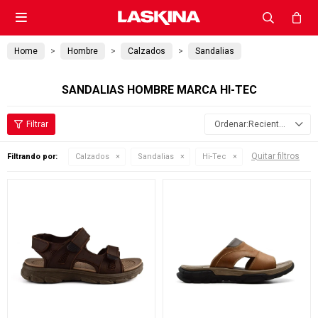

Home
Hombre
Calzados
Sandalias
SANDALIAS HOMBRE MARCA HI-TEC
Recientes
Quitar filtros
Filtrando por:
Calzados
Sandalias
Hi-Tec