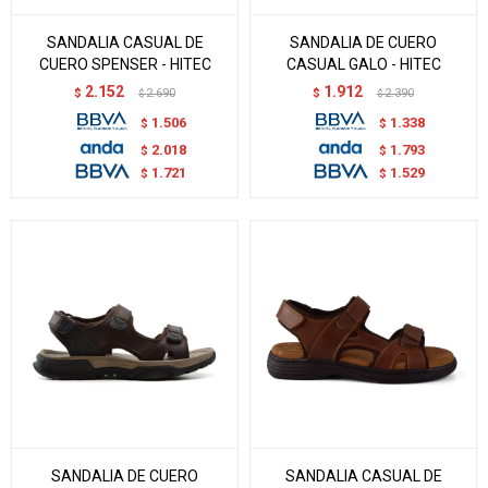
SANDALIA CASUAL DE
SANDALIA DE CUERO
CUERO SPENSER - HITEC
CASUAL GALO - HITEC
2.152
1.912
$
2.690
$
2.390
$
$
1.506
1.338
$
$
2.018
1.793
$
$
1.721
1.529
$
$
SANDALIA DE CUERO
SANDALIA CASUAL DE