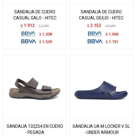
SANDALIA DE CUERO
SANDALIA DE CUERO
CASUAL GALO - HITEC
CASUAL GIULIO - HITEC
1.912
2.152
$
2.390
$
2.690
$
$
1.338
1.506
$
$
1.529
1.721
$
$
SANDALIA 132254 EN CUERO
SANDALIA UA M LOCKER V SL
- PEGADA
- UNDER ARMOUR