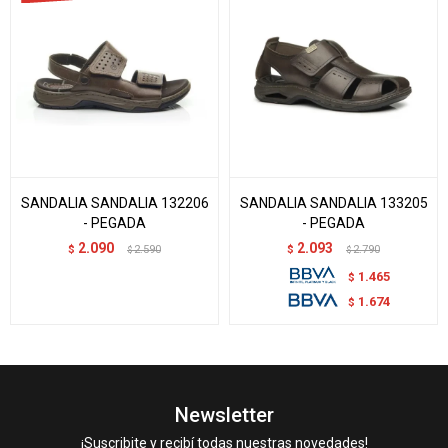
SANDALIA SANDALIA 132206
SANDALIA SANDALIA 133205
- PEGADA
- PEGADA
2.090
2.093
$
2.590
$
2.790
$
$
1.465
$
1.674
$
Newsletter
¡Suscribite y recibí todas nuestras novedades!