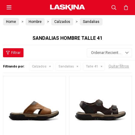

Home
Hombre
Calzados
Sandalias
SANDALIAS HOMBRE TALLE 41
Recientes
Quitar filtros
Filtrando por:
Calzados
Sandalias
Talle 41