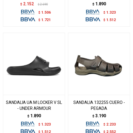
2.152
1.890
$
2.690
$
$
1.506
1.323
$
$
1.721
1.512
$
$
SANDALIA UA M LOCKER V SL
SANDALIA 132255 CUERO -
- UNDER ARMOUR
PEGADA
1.890
3.190
$
$
1.323
2.233
$
$
1.512
2.552
$
$