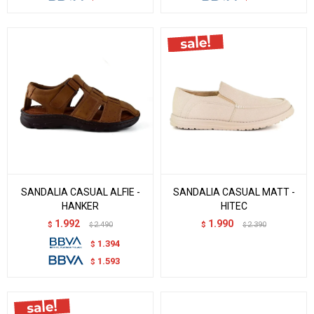
SANDALIA CASUAL ALFIE -
SANDALIA CASUAL MATT -
HANKER
HITEC
1.992
1.990
$
2.490
$
2.390
$
$
1.394
$
1.593
$