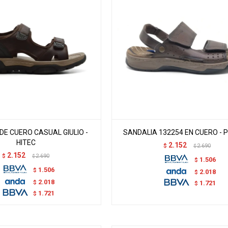
DE CUERO CASUAL GIULIO -
SANDALIA 132254 EN CUERO -
HITEC
2.152
$
2.690
$
2.152
$
2.690
$
1.506
$
1.506
$
2.018
$
2.018
$
1.721
$
1.721
$