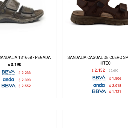
SANDALIA 131668 - PEGADA
SANDALIA CASUAL DE CUERO SP
HITEC
3.190
$
2.152
$
2.690
$
2.233
$
1.506
$
2.393
$
2.018
$
2.552
$
1.721
$