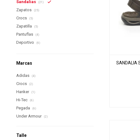
Sandalias
(21)
Zapatos
(25)
Crocs
(5)
Zapatilla
(5)
Pantuflas
(4)
Deportivo
(6)
SANDALIA 
Marcas
Adidas
(4)
Crocs
(2)
Hanker
(1)
Hi-Tec
(6)
Pegada
(6)
Under Armour
(2)
Talle