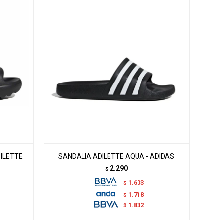
ILETTE
SANDALIA ADILETTE AQUA - ADIDAS
2.290
$
1.603
$
1.718
$
1.832
$