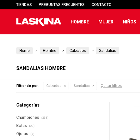
TIENDAS
PREGUNTAS FRECUENTES
CONTACTO
HOMBRE
MUJER
NIÑOS
Home
Hombre
Calzados
Sandalias
SANDALIAS HOMBRE
Quitar filtros
Filtrando por:
Calzados
Sandalias
Categorías
Championes
(238)
Botas
(20)
Ojotas
(7)