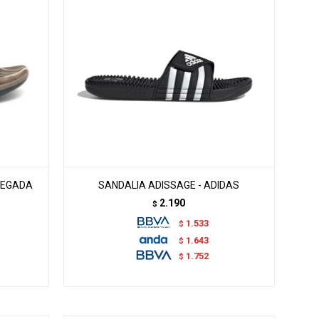
 PEGADA
SANDALIA ADISSAGE - ADIDAS
2.190
$
1.533
$
1.643
$
1.752
$