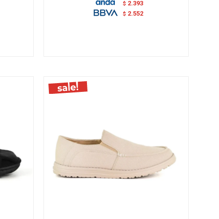
2.393
$
2.552
$