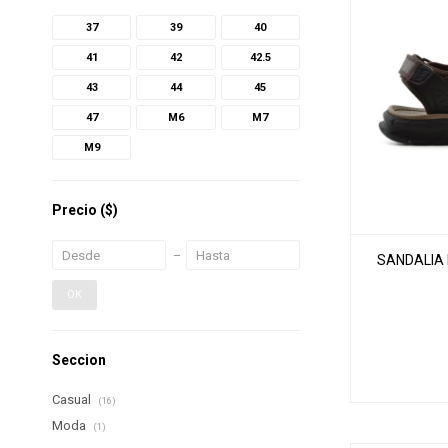
37
39
40
41
42
42.5
43
44
45
47
M6
M7
M9
Precio
($)
SANDALIA 
OK
Seccion
Casual
(16)
Moda
(1)