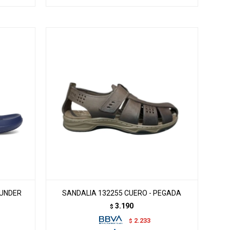
 UNDER
SANDALIA 132255 CUERO - PEGADA
3.190
$
2.233
$