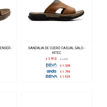
ENSER -
SANDALIA DE CUERO CASUAL GALO -
HITEC
1.912
$
2.390
$
1.338
$
1.793
$
1.529
$