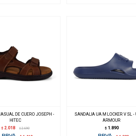
CASUAL DE CUERO JOSEPH -
SANDALIA UA M LOCKER V SL -
HITEC
ARMOUR
2.018
1.890
$
2.690
$
$