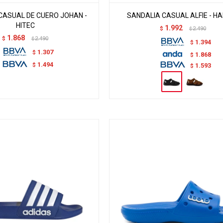
CASUAL DE CUERO JOHAN -
SANDALIA CASUAL ALFIE - H
HITEC
1.992
$
2.490
$
1.868
$
2.490
$
1.394
$
1.307
$
1.868
$
1.494
$
1.593
$