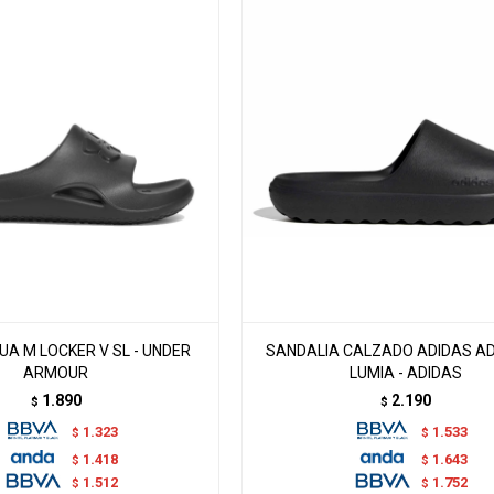
UA M LOCKER V SL - UNDER
SANDALIA CALZADO ADIDAS AD
ARMOUR
LUMIA - ADIDAS
1.890
2.190
$
$
1.323
1.533
$
$
1.418
1.643
$
$
1.512
1.752
$
$