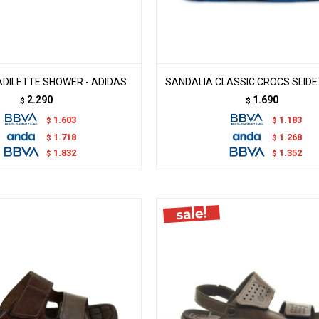
ADILETTE SHOWER - ADIDAS
SANDALIA CLASSIC CROCS SLIDE
2.290
1.690
$
$
1.603
1.183
$
$
1.718
1.268
$
$
1.832
1.352
$
$