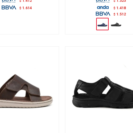
1.412
1.323
$
$
1.418
1.614
$
$
1.512
$