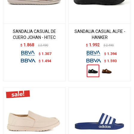
SANDALIA CASUAL DE
SANDALIA CASUAL ALFIE -
CUERO JOHAN - HITEC
HANKER
1.868
1.992
$
2.490
$
2.490
$
$
1.307
1.394
$
$
1.494
1.593
$
$