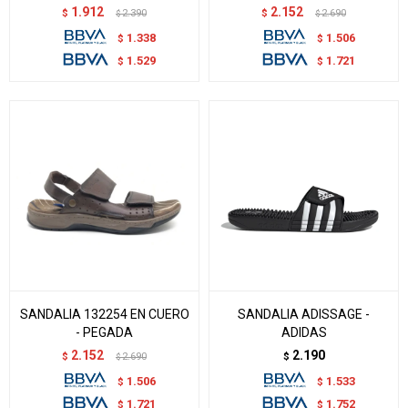
1.912
2.152
$
2.390
$
2.690
$
$
1.338
1.506
$
$
1.529
1.721
$
$
SANDALIA 132254 EN CUERO
SANDALIA ADISSAGE -
- PEGADA
ADIDAS
2.152
2.190
$
2.690
$
$
1.506
1.533
$
$
1.721
1.752
$
$