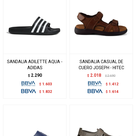
SANDALIA ADILETTE AQUA -
SANDALIA CASUAL DE
ADIDAS
CUERO JOSEPH - HITEC
2.290
2.018
$
$
2.690
$
1.603
1.412
$
$
1.832
1.614
$
$