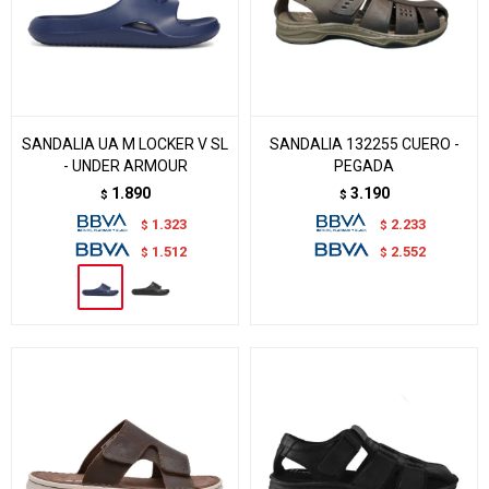
SANDALIA UA M LOCKER V SL
SANDALIA 132255 CUERO -
- UNDER ARMOUR
PEGADA
1.890
3.190
$
$
1.323
2.233
$
$
1.512
2.552
$
$