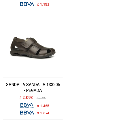
1.752
$
SANDALIA SANDALIA 133205
- PEGADA
2.093
$
2.790
$
1.465
$
1.674
$