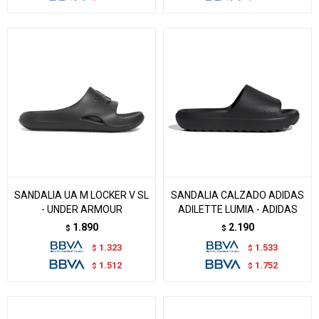
SANDALIA UA M LOCKER V SL
SANDALIA CALZADO ADIDAS
- UNDER ARMOUR
ADILETTE LUMIA - ADIDAS
1.890
2.190
$
$
1.323
1.533
$
$
1.512
1.752
$
$