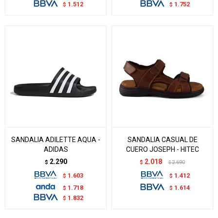
1.512
1.752
$
$
SANDALIA ADILETTE AQUA -
SANDALIA CASUAL DE
ADIDAS
CUERO JOSEPH - HITEC
2.290
2.018
$
$
2.690
$
1.603
1.412
$
$
1.718
1.614
$
$
1.832
$