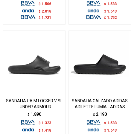
1.506
1.533
$
$
2.018
1.643
$
$
1.721
1.752
$
$
SANDALIA UA M LOCKER V SL
SANDALIA CALZADO ADIDAS
- UNDER ARMOUR
ADILETTE LUMIA - ADIDAS
1.890
2.190
$
$
1.323
1.533
$
$
1.418
1.643
$
$