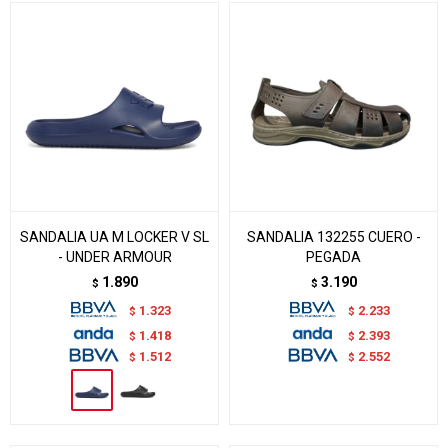
SANDALIA UA M LOCKER V SL
SANDALIA 132255 CUERO -
- UNDER ARMOUR
PEGADA
1.890
3.190
$
$
1.323
2.233
$
$
1.418
2.393
$
$
1.512
2.552
$
$