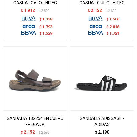
CASUAL GALO - HITEC
CASUAL GIULIO - HITEC
1.912
2.152
$
2.390
$
2.690
$
$
1.338
1.506
$
$
1.793
2.018
$
$
1.529
1.721
$
$
SANDALIA 132254 EN CUERO
SANDALIA ADISSAGE -
- PEGADA
ADIDAS
2.152
2.190
$
2.690
$
$