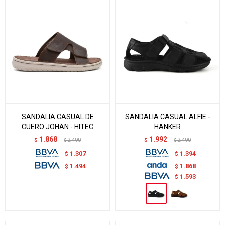
SANDALIA CASUAL DE
SANDALIA CASUAL ALFIE -
CUERO JOHAN - HITEC
HANKER
1.868
1.992
$
2.490
$
2.490
$
$
1.307
1.394
$
$
1.868
1.494
$
$
1.593
$