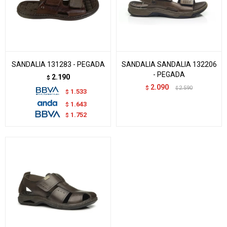
SANDALIA 131283 - PEGADA
SANDALIA SANDALIA 132206
- PEGADA
2.190
$
2.090
$
2.590
$
1.533
$
1.643
$
1.752
$