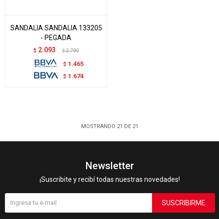
SANDALIA SANDALIA 133205
- PEGADA
2.093
$
2.790
$
1.465
$
1.674
$
MOSTRANDO
21
DE
21
Newsletter
¡Suscribite y recibí todas nuestras novedades!
SUSCRIBIRME