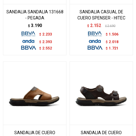
SANDALIA SANDALIA 131668
SANDALIA CASUAL DE
- PEGADA
CUERO SPENSER - HITEC
3.190
2.152
$
$
2.690
$
2.233
1.506
$
$
2.393
2.018
$
$
2.552
1.721
$
$
SANDALIA DE CUERO
SANDALIA DE CUERO