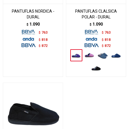
PANTUFLAS NORDICA -
PANTUFLAS CLALSICA
DURAL
POLAR - DURAL
1.090
1.090
$
$
763
763
$
$
818
818
$
$
872
872
$
$