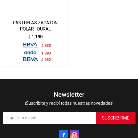
PANTUFLAS ZAPATON
POLAR - DURAL
1.190
$
833
$
893
$
952
$
Newsletter
¡Suscribite y recibí todas nuestras novedades!
SUSCRIBIRME

