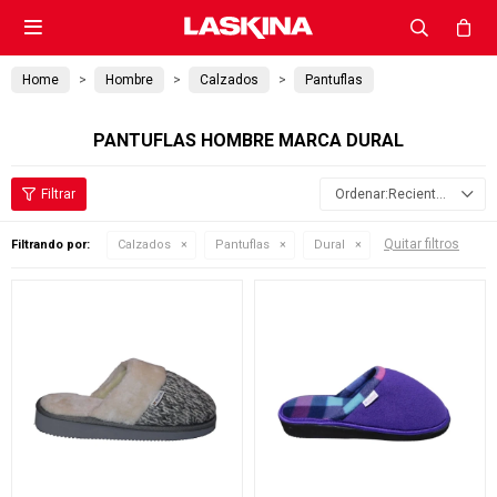

Home
Hombre
Calzados
Pantuflas
PANTUFLAS HOMBRE MARCA DURAL
Recientes
Quitar filtros
Filtrando por:
Calzados
Pantuflas
Dural