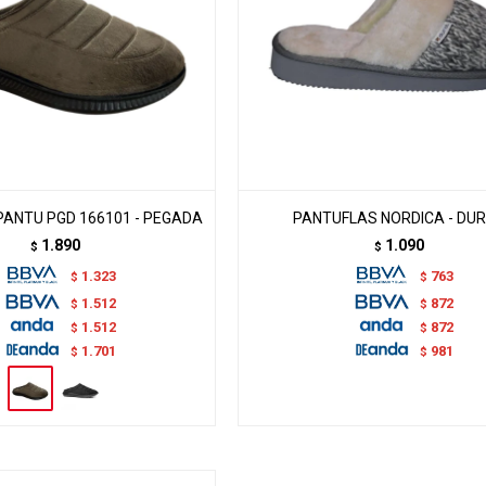
ANTU PGD 166101 - PEGADA
PANTUFLAS NORDICA - DU
1.890
1.090
$
$
1.323
763
$
$
1.512
872
$
$
1.512
872
$
$
1.701
981
$
$