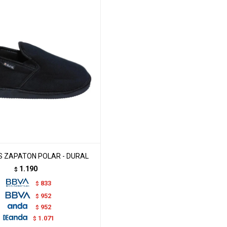
 ZAPATON POLAR - DURAL
1.190
$
833
$
952
$
952
$
1.071
$