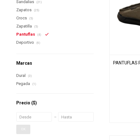
Sandalias
(21)
Zapatos
(25)
Crocs
(5)
Zapatilla
(5)
Pantuflas
(4)
Deportivo
(6)
PANTUFLAS P
Marcas
Dural
(3)
Pegada
(1)
Precio
($)
OK