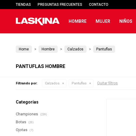
TIENDAS
PREGUNTAS FRECUENTES
CONTACTO
HOMBRE
MUJER
NIÑOS
Home
Hombre
Calzados
Pantuflas
PANTUFLAS HOMBRE
Quitar filtros
Filtrando por:
Calzados
Pantuflas
Categorías
Championes
(239)
Botas
(20)
Ojotas
(7)