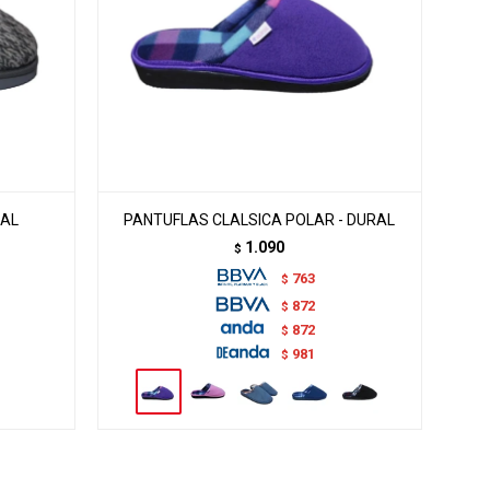
RAL
PANTUFLAS CLALSICA POLAR - DURAL
1.090
$
763
$
872
$
872
$
981
$