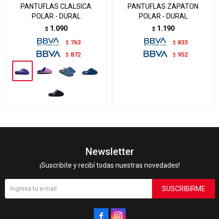
PANTUFLAS CLALSICA
PANTUFLAS ZAPATON
POLAR - DURAL
POLAR - DURAL
1.090
1.190
$
$
763
833
$
$
872
952
$
$
Newsletter
¡Suscribite y recibí todas nuestras novedades!
SUSCRIBIRME

