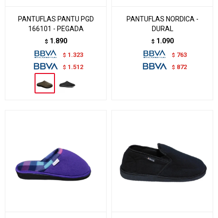
PANTUFLAS PANTU PGD
PANTUFLAS NORDICA -
166101 - PEGADA
DURAL
1.890
1.090
$
$
1.323
763
$
$
1.512
872
$
$