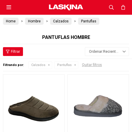

Home
Hombre
Calzados
Pantuflas
PANTUFLAS HOMBRE
Recientes
Quitar filtros
Filtrando por:
Calzados
Pantuflas