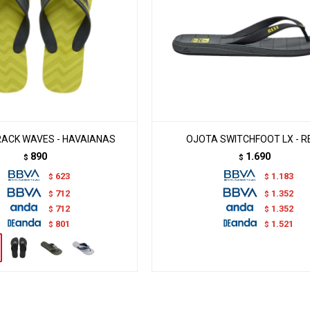
ACK WAVES - HAVAIANAS
OJOTA SWITCHFOOT LX - R
890
1.690
$
$
623
1.183
$
$
712
1.352
$
$
712
1.352
$
$
801
1.521
$
$