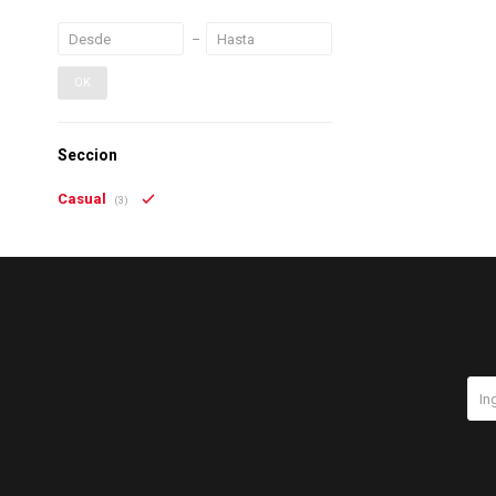
OK
Seccion
Casual
(3)