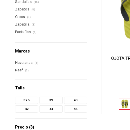
Sandalias
(16)
Zapatos
(8)
Crocs
(3)
Zapatilla
(1)
Pantuflas
(1)
Marcas
OJOTA TR
Havaianas
(1)
Reef
(2)
Talle
37.5
39
40
42
44
46
Precio
($)