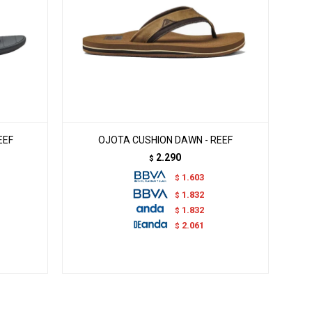
EEF
OJOTA CUSHION DAWN - REEF
2.290
$
1.603
$
1.832
$
1.832
$
2.061
$