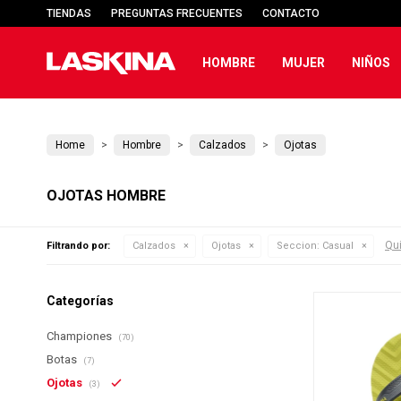
TIENDAS
PREGUNTAS FRECUENTES
CONTACTO
HOMBRE
MUJER
NIÑOS
Home
Hombre
Calzados
Ojotas
OJOTAS HOMBRE
Qui
Filtrando por:
Calzados
Ojotas
Seccion:
Casual
Categorías
Championes
(70)
Botas
(7)
Ojotas
(3)