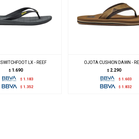
SWITCHFOOT LX - REEF
OJOTA CUSHION DAWN - R
1.690
2.290
$
$
1.183
1.603
$
$
1.352
1.832
$
$