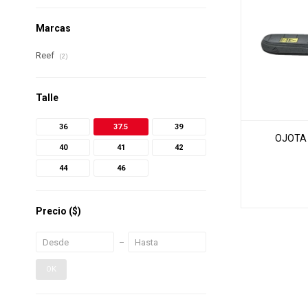
Marcas
Reef
(2)
Talle
36
37.5
39
OJOTA 
40
41
42
44
46
Precio
($)
OK