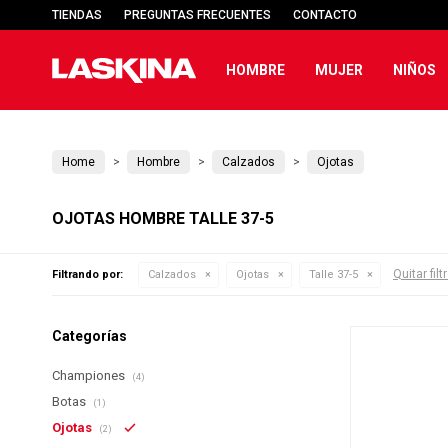
TIENDAS
PREGUNTAS FRECUENTES
CONTACTO
HOMBRE
MUJER
NIÑOS
Home
Hombre
Calzados
Ojotas
OJOTAS HOMBRE TALLE 37-5
Quitar filt
Filtrando por:
Calzados
Ojotas
Talle 37-5
Categorías
Championes
(4)
Botas
(1)
Ojotas
(2)