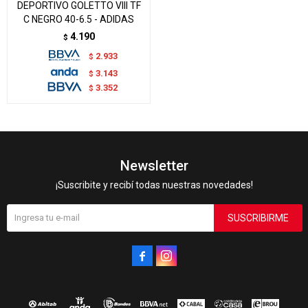
DEPORTIVO GOLETTO VIII TF
C NEGRO 40-6.5 - ADIDAS
4.190
$
2.933
$
3.143
$
3.352
$
Newsletter
¡Suscribite y recibí todas nuestras novedades!
SUSCRIBIRME

