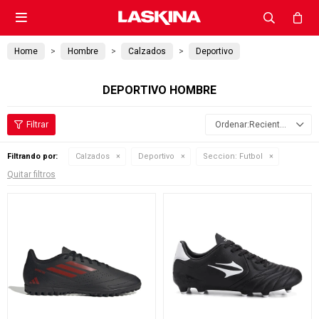

Home
Hombre
Calzados
Deportivo
DEPORTIVO HOMBRE
Recientes
Filtrando por:
Calzados
Deportivo
Seccion:
Futbol
Quitar filtros