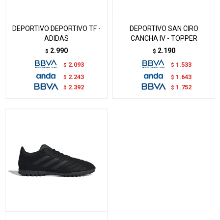
DEPORTIVO DEPORTIVO TF -
DEPORTIVO SAN CIRO
ADIDAS
CANCHA IV - TOPPER
2.990
2.190
$
$
2.093
1.533
$
$
2.243
1.643
$
$
2.392
1.752
$
$