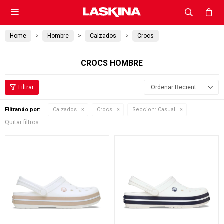

Home
Hombre
Calzados
Crocs
CROCS HOMBRE
Recientes
Filtrando por:
Calzados
Crocs
Seccion:
Casual
Quitar filtros