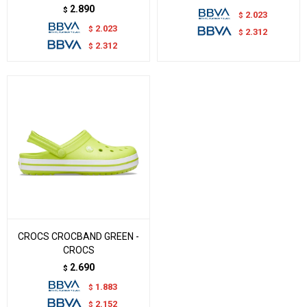
2.890
$
2.023
$
2.023
$
2.312
$
2.312
$
CROCS CROCBAND GREEN -
CROCS
2.690
$
1.883
$
2.152
$