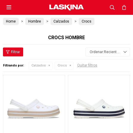

Home
Hombre
Calzados
Crocs
CROCS HOMBRE
Recientes
Quitar filtros
Filtrando por:
Calzados
Crocs