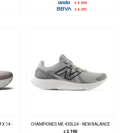
5.993
$
6.391
$
X 14 -
CHAMPIONES ME 430LG4 - NEW BALANCE
3.190
$