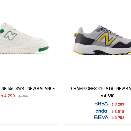
NB 550 SWB - NEW BALANCE
CHAMPIONES 410 AT8 - NEW B
4.290
4.690
$
6.990
$
$
3.283
$
3.518
$
3.752
$