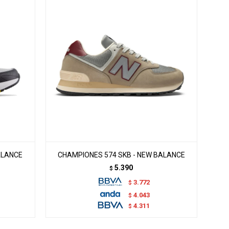
ALANCE
CHAMPIONES 574 SKB - NEW BALANCE
5.390
$
3.772
$
4.043
$
4.311
$