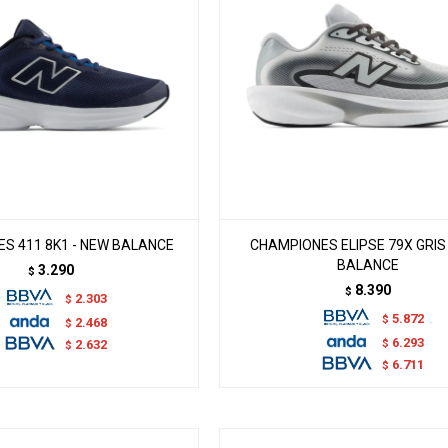
S 411 8K1 - NEW BALANCE
CHAMPIONES ELIPSE 79X GRIS
BALANCE
3.290
$
8.390
$
2.303
$
5.872
$
2.468
$
6.293
$
2.632
$
6.711
$