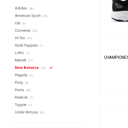
Adidas
(46)
American Sport
(26)
Cat
(6)
Converse
(23)
Hi-Tec
(16)
Hush Puppies
(1)
Lotto
(7)
CHAMPIONES
Merrell
(11)
New Balance
(41)
Pegada
(6)
Pony
(8)
Puma
(36)
Reebok
(1)
Topper
(1)
Under Armour
(8)