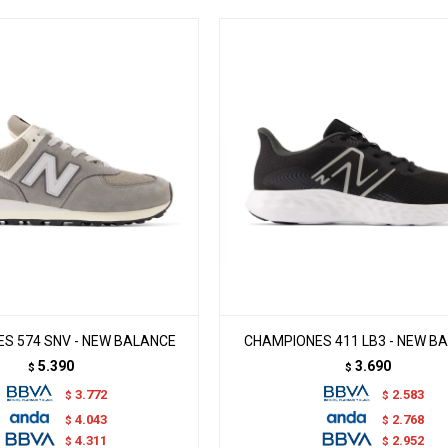
S 574 SNV - NEW BALANCE
CHAMPIONES 411 LB3 - NEW B
5.390
3.690
$
$
3.772
2.583
$
$
4.043
2.768
$
$
4.311
2.952
$
$