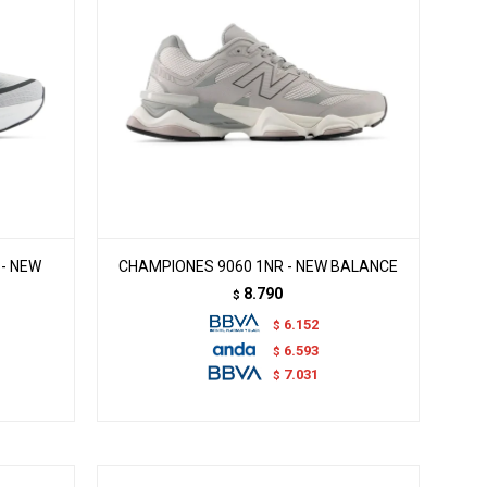
 - NEW
CHAMPIONES 9060 1NR - NEW BALANCE
8.790
$
6.152
$
6.593
$
7.031
$