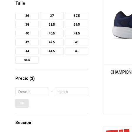
Talle
36
37
37.5
38
38.5
39.5
40
40.5
41.5
42
42.5
43
44
44.5
45
46.5
CHAMPIONE
Precio
($)
OK
Seccion