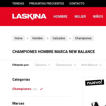
TIENDAS
PREGUNTAS FRECUENTES
CONTACTO
HOMBRE
MUJER
NIÑOS
Home
Hombre
Calzados
Championes
CHAMPIONES HOMBRE MARCA NEW BALANCE
Filtrando por:
Calzados
Championes
New Balance
Categorías
Championes
(41)
Marcas