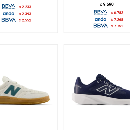
9.690
$
2.233
$
6.782
$
2.393
$
7.268
$
2.552
$
7.751
$