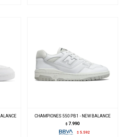
BALANCE
CHAMPIONES 550 PB1 - NEW BALANCE
7.990
$
5.592
$