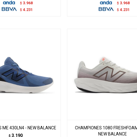
3.968
3.968
$
$
4.231
4.231
$
$
 ME 430LN4 - NEW BALANCE
CHAMPIONES 1080 FRESHFOAM 
NEW BALANCE
3.190
$