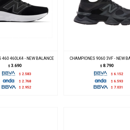
 460 460LK4 - NEW BALANCE
CHAMPIONES 9060 3VF - NEW 
3.690
8.790
$
$
2.583
6.152
$
$
2.768
6.593
$
$
2.952
7.031
$
$