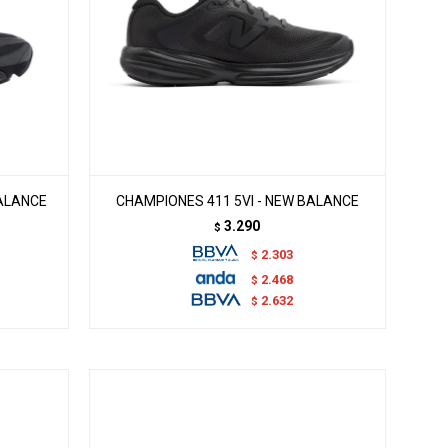
BALANCE
CHAMPIONES 411 5VI - NEW BALANCE
3.290
$
2.303
$
2.468
$
2.632
$