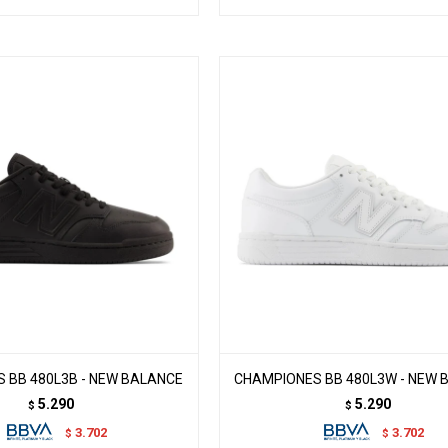
 BB 480L3B - NEW BALANCE
CHAMPIONES BB 480L3W - NEW 
5.290
5.290
$
$
3.702
3.702
$
$