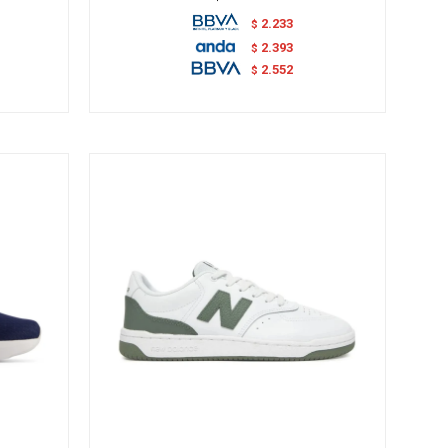
2.233
$
2.393
$
2.552
$