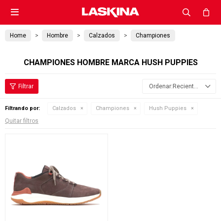

Home
Hombre
Calzados
Championes
CHAMPIONES HOMBRE MARCA HUSH PUPPIES
Recientes
Filtrando por:
Calzados
Championes
Hush Puppies
Quitar filtros