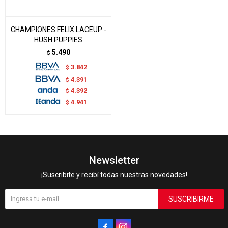
CHAMPIONES FELIX LACEUP -
HUSH PUPPIES
5.490
$
3.842
$
4.391
$
4.392
$
4.941
$
Newsletter
¡Suscribite y recibí todas nuestras novedades!
SUSCRIBIRME

