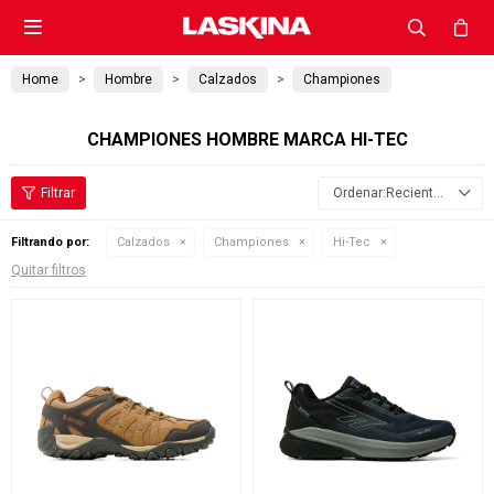

Home
Hombre
Calzados
Championes
CHAMPIONES HOMBRE MARCA HI-TEC
Recientes
Filtrando por:
Calzados
Championes
Hi-Tec
Quitar filtros