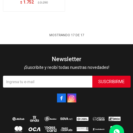
1.752
$
3.290
$
MOSTRANDO
17
DE
17
Newsletter
¡Suscribite y recibí todas nuestras novedades!
SUSCRIBIRME

