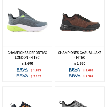
CHAMPIONES DEPORTIVO
CHAMPIONES CASUAL JAKE
LONDON - HITEC
- HITEC
2.690
2.990
$
$
1.883
2.093
$
$
2.152
2.392
$
$