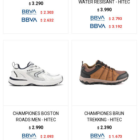
WATER RESISANT - HITEC
3.290
$
3.990
$
2.303
$
2.793
$
2.632
$
3.192
$
CHAMPIONES BOSTON
CHAMPIONES BRUN
ROADS MEN - HITEC
TREKKING - HITEC
2.990
2.390
$
$
2.093
1.673
$
$