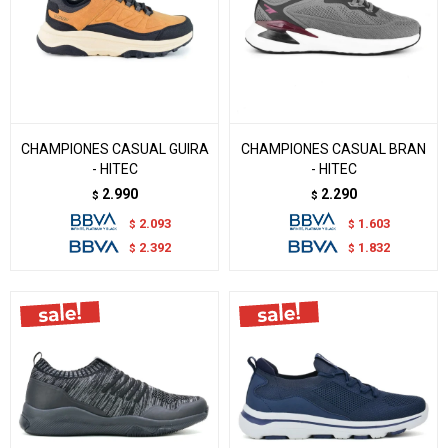
CHAMPIONES CASUAL GUIRA
CHAMPIONES CASUAL BRAN
- HITEC
- HITEC
2.990
2.290
$
$
2.093
1.603
$
$
2.392
1.832
$
$