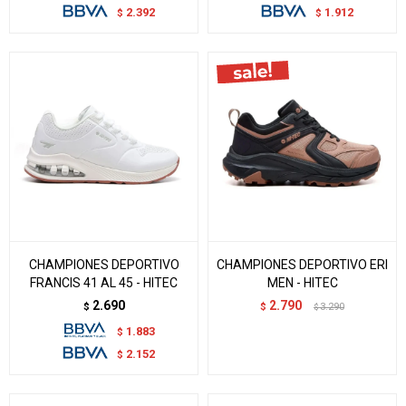
2.392
1.912
$
$
CHAMPIONES DEPORTIVO
CHAMPIONES DEPORTIVO ERI
FRANCIS 41 AL 45 - HITEC
MEN - HITEC
2.690
2.790
$
$
3.290
$
1.883
$
2.152
$