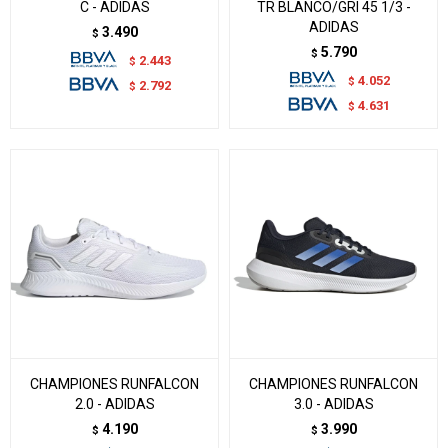
C - ADIDAS
TR BLANCO/GRI 45 1/3 -
ADIDAS
3.490
$
5.790
$
2.443
$
4.052
$
2.792
$
4.631
$
CHAMPIONES RUNFALCON
CHAMPIONES RUNFALCON
2.0 - ADIDAS
3.0 - ADIDAS
4.190
3.990
$
$