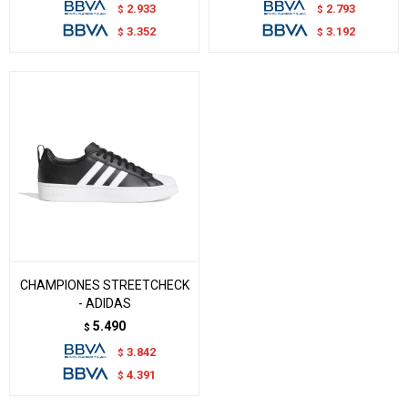
2.933
2.793
$
$
3.352
3.192
$
$
CHAMPIONES STREETCHECK
- ADIDAS
5.490
$
3.842
$
4.391
$