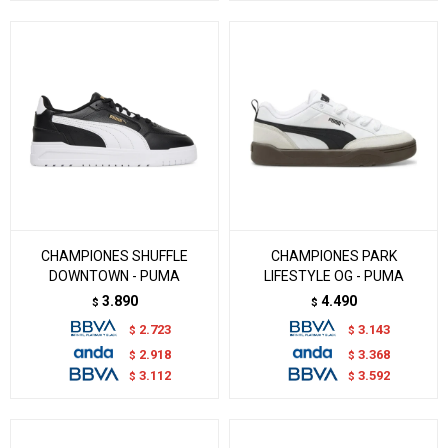
CHAMPIONES SHUFFLE
CHAMPIONES PARK
DOWNTOWN - PUMA
LIFESTYLE OG - PUMA
3.890
4.490
$
$
2.723
3.143
$
$
2.918
3.368
$
$
3.112
3.592
$
$