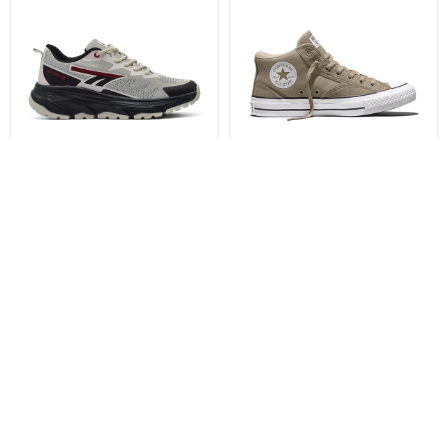
CHAMPIONES CRIS B - HITEC
CHAMPIONES ALL STAR
MALDEN STREET -
2.690
$
CONVERSE
1.883
$
3.990
$
2.018
$
2.793
$
2.152
$
2.993
$
3.192
$