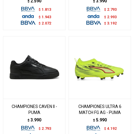
2.590
3.990
$
$
1.813
2.793
$
$
1.943
2.993
$
$
2.072
3.192
$
$
CHAMPIONES CAVEN II -
CHAMPIONES ULTRA 6
PUMA
MATCH FG AG - PUMA
3.990
5.990
$
$
2.793
4.192
$
$