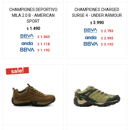
CHAMPIONES DEPORTIVO
CHAMPIONES CHARGED
MILA 2.0 B - AMERICAN
SURGE 4 - UNDER ARMOUR
SPORT
3.990
$
1.490
$
2.793
$
1.043
$
2.993
$
1.118
$
3.192
$
1.192
$