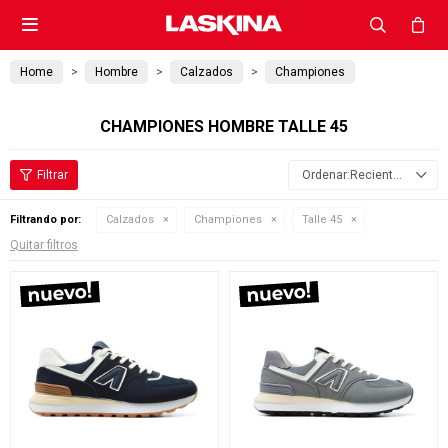

Home
Hombre
Calzados
Championes
CHAMPIONES HOMBRE TALLE 45
Recientes
Filtrando por:
Calzados
Championes
Talle 45
Quitar filtros