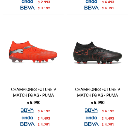
2.993
4.493
$
$
3.192
4.791
$
$
CHAMPIONES FUTURE 9
CHAMPIONES FUTURE 9
MATCH FG AG - PUMA
MATCH FG AG - PUMA
5.990
5.990
$
$
4.192
4.192
$
$
4.493
4.493
$
$
4.791
4.791
$
$