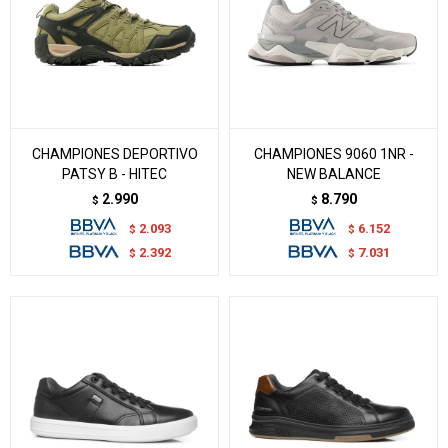
CHAMPIONES DEPORTIVO
CHAMPIONES 9060 1NR -
PATSY B - HITEC
NEW BALANCE
2.990
8.790
$
$
2.093
6.152
$
$
2.392
7.031
$
$