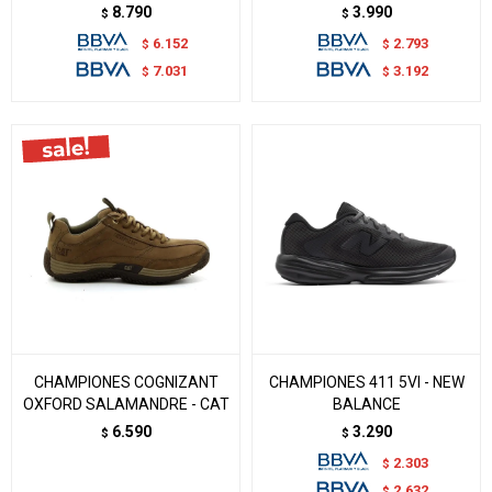
8.790
3.990
$
$
6.152
2.793
$
$
7.031
3.192
$
$
CHAMPIONES COGNIZANT
CHAMPIONES 411 5VI - NEW
OXFORD SALAMANDRE - CAT
BALANCE
6.590
3.290
$
$
2.303
$
2.632
$