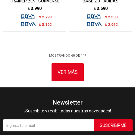
TRAINER BLK - CONVERSE
BASE 2.0 - ADIDAS
3.990
3.690
$
$
2.793
2.583
$
$
3.192
2.952
$
$
MOSTRANDO
60
DE
147
VER MÁS
Newsletter
¡Suscribite y recibí todas nuestras novedades!
SUSCRIBIRME