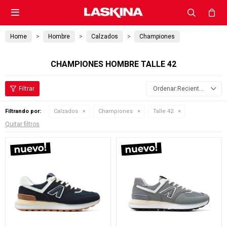

Home
Hombre
Calzados
Championes
CHAMPIONES HOMBRE TALLE 42
Recientes
Filtrando por:
Calzados
Championes
Talle 42
Quitar filtros