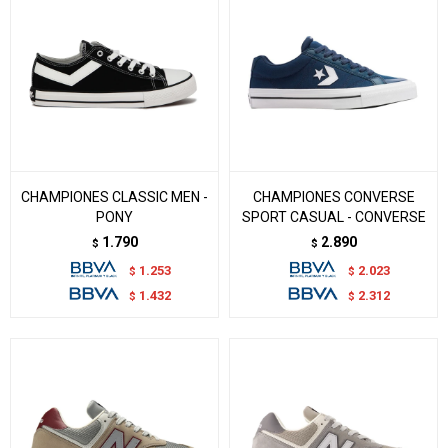
CHAMPIONES CLASSIC MEN -
CHAMPIONES CONVERSE
PONY
SPORT CASUAL - CONVERSE
1.790
2.890
$
$
1.253
2.023
$
$
1.432
2.312
$
$