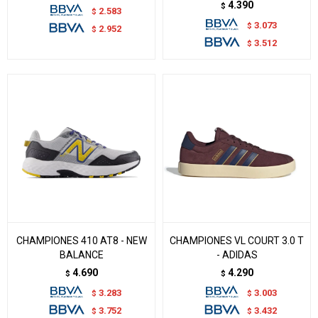
4.390
$
2.583
$
3.073
$
2.952
$
3.512
$
CHAMPIONES 410 AT8 - NEW
CHAMPIONES VL COURT 3.0 T
BALANCE
- ADIDAS
4.690
4.290
$
$
3.283
3.003
$
$
3.752
3.432
$
$