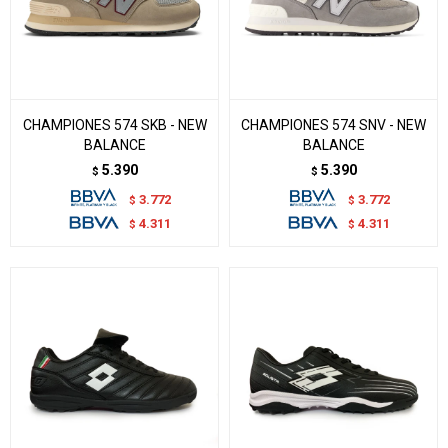
CHAMPIONES 574 SKB - NEW
CHAMPIONES 574 SNV - NEW
BALANCE
BALANCE
5.390
5.390
$
$
3.772
3.772
$
$
4.311
4.311
$
$