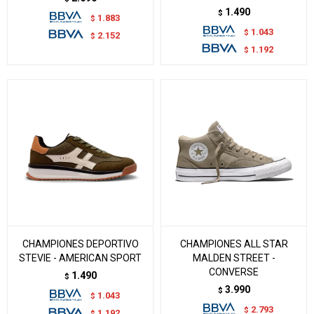
1.490
$
1.883
$
1.043
$
2.152
$
1.192
$
CHAMPIONES DEPORTIVO
CHAMPIONES ALL STAR
STEVIE - AMERICAN SPORT
MALDEN STREET -
CONVERSE
1.490
$
3.990
$
1.043
$
2.793
$
1.192
$