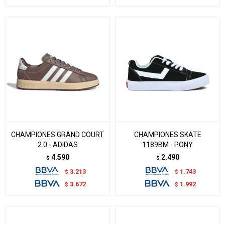
CHAMPIONES GRAND COURT
CHAMPIONES SKATE
2.0 - ADIDAS
1189BM - PONY
4.590
2.490
$
$
3.213
1.743
$
$
3.672
1.992
$
$