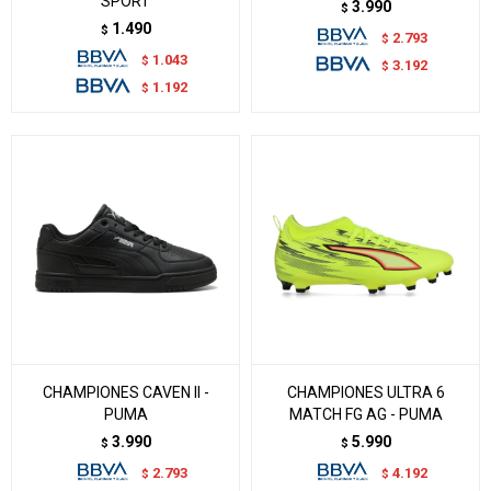
SPORT
3.990
$
1.490
$
2.793
$
1.043
$
3.192
$
1.192
$
CHAMPIONES CAVEN II -
CHAMPIONES ULTRA 6
PUMA
MATCH FG AG - PUMA
3.990
5.990
$
$
2.793
4.192
$
$