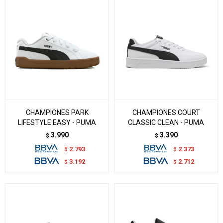
CHAMPIONES PARK
CHAMPIONES COURT
LIFESTYLE EASY - PUMA
CLASSIC CLEAN - PUMA
3.990
3.390
$
$
2.793
2.373
$
$
3.192
2.712
$
$