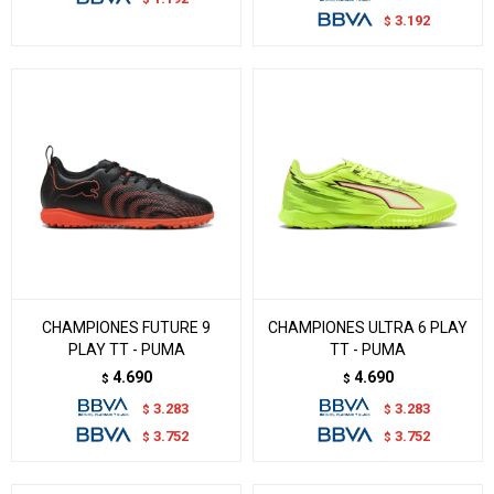
3.192
$
CHAMPIONES FUTURE 9
CHAMPIONES ULTRA 6 PLAY
PLAY TT - PUMA
TT - PUMA
4.690
4.690
$
$
3.283
3.283
$
$
3.752
3.752
$
$