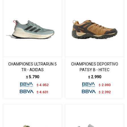
CHAMPIONES ULTRARUN 5
CHAMPIONES DEPORTIVO
TR - ADIDAS
PATSY B - HITEC
5.790
2.990
$
$
4.052
2.093
$
$
4.631
2.392
$
$