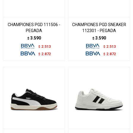
CHAMPIONES PGD 111506 -
CHAMPIONES PGD SNEAKER
PEGADA
112301 - PEGADA
3.590
3.590
$
$
2.513
2.513
$
$
2.872
2.872
$
$