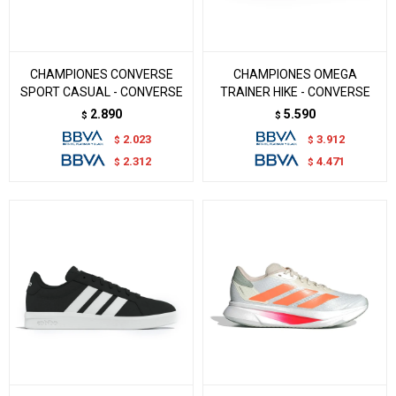
CHAMPIONES CONVERSE
CHAMPIONES OMEGA
SPORT CASUAL - CONVERSE
TRAINER HIKE - CONVERSE
2.890
5.590
$
$
2.023
3.912
$
$
2.312
4.471
$
$