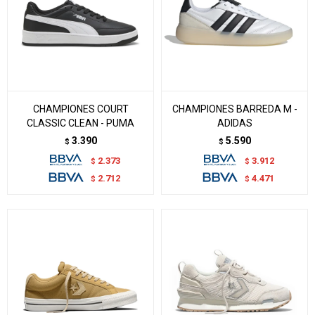
CHAMPIONES COURT
CHAMPIONES BARREDA M -
CLASSIC CLEAN - PUMA
ADIDAS
3.390
5.590
$
$
2.373
3.912
$
$
2.712
4.471
$
$