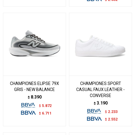
CHAMPIONES ELIPSE 79X
CHAMPIONES SPORT
GRIS - NEW BALANCE
CASUAL FAUX LEATHER -
CONVERSE
8.390
$
3.190
$
5.872
$
2.233
$
6.711
$
2.552
$