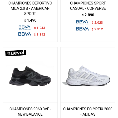
CHAMPIONES DEPORTIVO
CHAMPIONES SPORT
MILA 2.0 B - AMERICAN
CASUAL - CONVERSE
SPORT
2.890
$
1.490
$
2.023
$
1.043
$
2.312
$
1.192
$
CHAMPIONES 9060 3VF -
CHAMPIONES ECLYPTIX 2000
NEW BALANCE
- ADIDAS