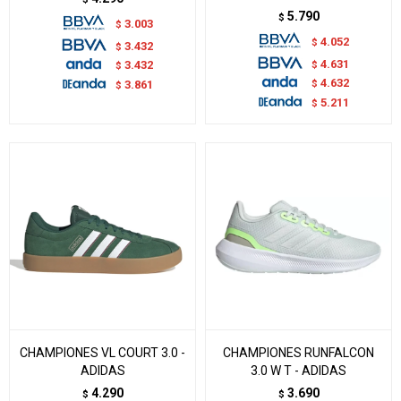
5.790
$
3.003
$
4.052
$
3.432
$
4.631
$
3.432
$
4.632
$
3.861
$
5.211
$
CHAMPIONES VL COURT 3.0 -
CHAMPIONES RUNFALCON
ADIDAS
3.0 W T - ADIDAS
4.290
3.690
$
$