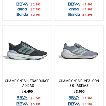
2.392
3.992
$
$
2.392
3.992
$
$
2.691
4.491
$
$
CHAMPIONES ULTRABOUNCE
CHAMPIONES RUNFALCON
- ADIDAS
3.0 - ADIDAS
6.490
3.990
$
$
4.542
2.793
$
$
5.191
3.192
$
$