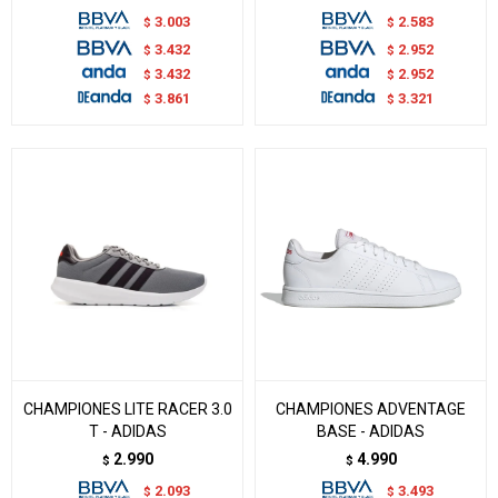
3.003
2.583
$
$
3.432
2.952
$
$
3.432
2.952
$
$
3.861
3.321
$
$
CHAMPIONES LITE RACER 3.0
CHAMPIONES ADVENTAGE
T - ADIDAS
BASE - ADIDAS
2.990
4.990
$
$
2.093
3.493
$
$