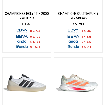
CHAMPIONES ECLYPTIX 2000
CHAMPIONES ULTRARUN 5
- ADIDAS
TR - ADIDAS
3.990
5.790
$
$
2.793
4.052
$
$
3.192
4.631
$
$
3.192
4.632
$
$
3.591
5.211
$
$