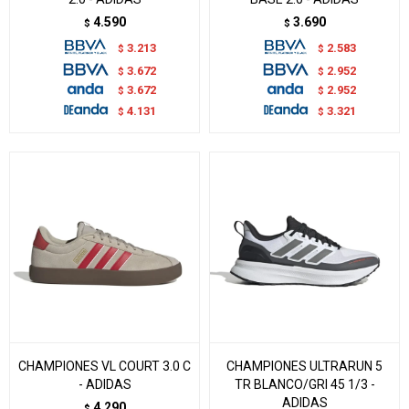
4.590
3.690
$
$
3.213
2.583
$
$
3.672
2.952
$
$
3.672
2.952
$
$
4.131
3.321
$
$
CHAMPIONES VL COURT 3.0 C
CHAMPIONES ULTRARUN 5
- ADIDAS
TR BLANCO/GRI 45 1/3 -
ADIDAS
4.290
$