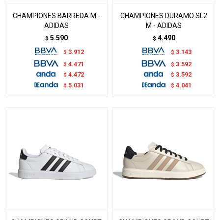
CHAMPIONES BARREDA M -
CHAMPIONES DURAMO SL2
ADIDAS
M - ADIDAS
5.590
4.490
$
$
3.912
3.143
$
$
4.471
3.592
$
$
4.472
3.592
$
$
5.031
4.041
$
$