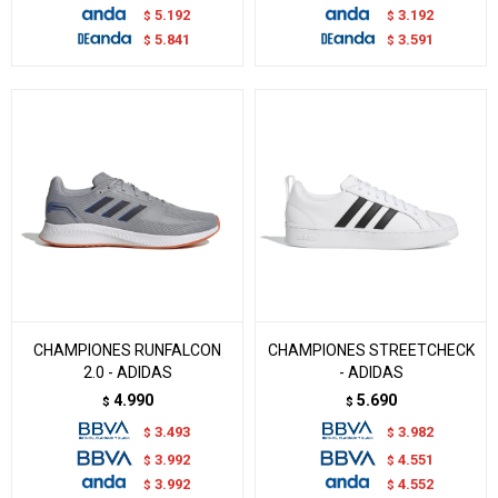
5.192
3.192
$
$
5.841
3.591
$
$
CHAMPIONES RUNFALCON
CHAMPIONES STREETCHECK
2.0 - ADIDAS
- ADIDAS
4.990
5.690
$
$
3.493
3.982
$
$
3.992
4.551
$
$
3.992
4.552
$
$