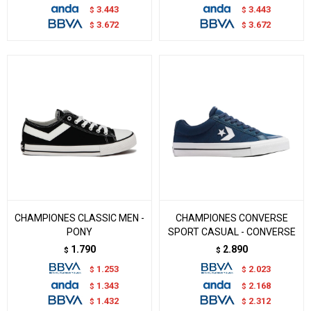
3.443
3.443
$
$
3.672
3.672
$
$
CHAMPIONES CLASSIC MEN -
CHAMPIONES CONVERSE
PONY
SPORT CASUAL - CONVERSE
1.790
2.890
$
$
1.253
2.023
$
$
1.343
2.168
$
$
1.432
2.312
$
$