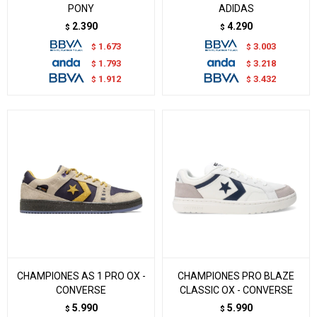
PONY
ADIDAS
2.390
4.290
$
$
1.673
3.003
$
$
1.793
3.218
$
$
1.912
3.432
$
$
CHAMPIONES AS 1 PRO OX -
CHAMPIONES PRO BLAZE
CONVERSE
CLASSIC OX - CONVERSE
5.990
5.990
$
$