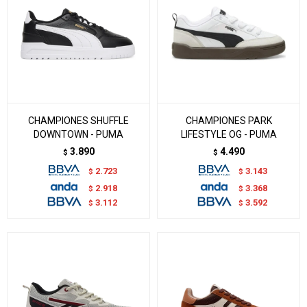
CHAMPIONES SHUFFLE
CHAMPIONES PARK
DOWNTOWN - PUMA
LIFESTYLE OG - PUMA
3.890
4.490
$
$
2.723
3.143
$
$
2.918
3.368
$
$
3.112
3.592
$
$