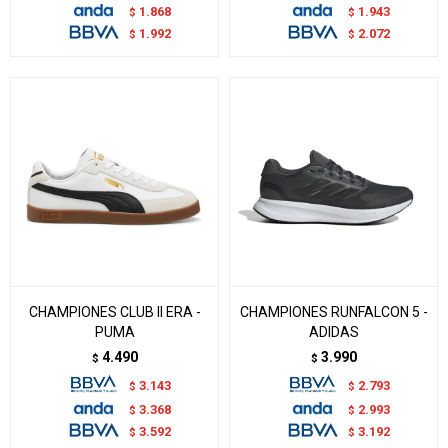
1.868
1.943
$
$
1.992
2.072
$
$
CHAMPIONES CLUB II ERA -
CHAMPIONES RUNFALCON 5 -
PUMA
ADIDAS
4.490
3.990
$
$
3.143
2.793
$
$
3.368
2.993
$
$
3.592
3.192
$
$