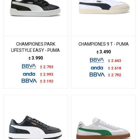
CHAMPIONES PARK
CHAMPIONES 9 T - PUMA
LIFESTYLE EASY - PUMA
3.490
$
3.990
$
2.443
$
2.793
$
2.618
$
2.993
$
2.792
$
3.192
$