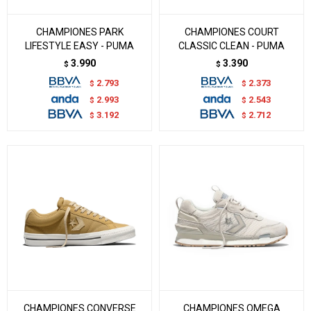
CHAMPIONES PARK
CHAMPIONES COURT
LIFESTYLE EASY - PUMA
CLASSIC CLEAN - PUMA
3.990
3.390
$
$
2.793
2.373
$
$
2.993
2.543
$
$
3.192
2.712
$
$
CHAMPIONES CONVERSE
CHAMPIONES OMEGA