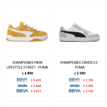
CHAMPIONES PARK
CHAMPIONES CAVEN 2.0 -
LIFESTYLE STREET - PUMA
PUMA
4.890
3.990
$
$
3.423
2.793
$
$
3.668
2.993
$
$
3.912
3.192
$
$