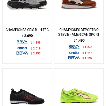
CHAMPIONES CRIS B - HITEC
CHAMPIONES DEPORTIVO
STEVIE - AMERICAN SPORT
2.690
$
1.490
$
1.883
$
1.043
$
2.018
$
1.118
$
2.152
$
1.192
$