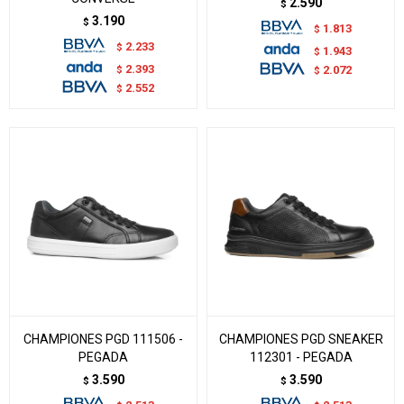
2.590
$
3.190
$
1.813
$
2.233
$
1.943
$
2.393
$
2.072
$
2.552
$
CHAMPIONES PGD 111506 -
CHAMPIONES PGD SNEAKER
PEGADA
112301 - PEGADA
3.590
3.590
$
$