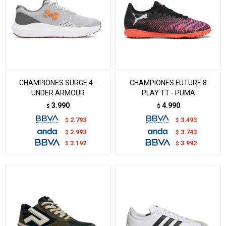
CHAMPIONES SURGE 4 -
CHAMPIONES FUTURE 8
UNDER ARMOUR
PLAY TT - PUMA
3.990
4.990
$
$
2.793
3.493
$
$
2.993
3.743
$
$
3.192
3.992
$
$