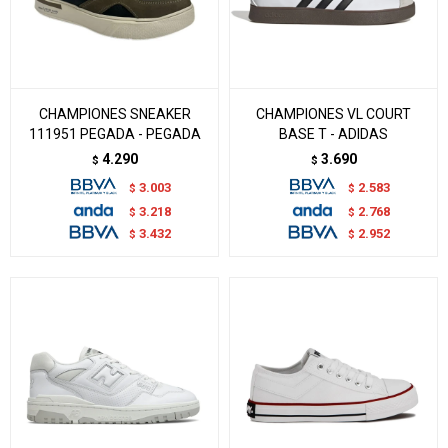
CHAMPIONES SNEAKER
CHAMPIONES VL COURT
111951 PEGADA - PEGADA
BASE T - ADIDAS
4.290
3.690
$
$
3.003
2.583
$
$
3.218
2.768
$
$
3.432
2.952
$
$