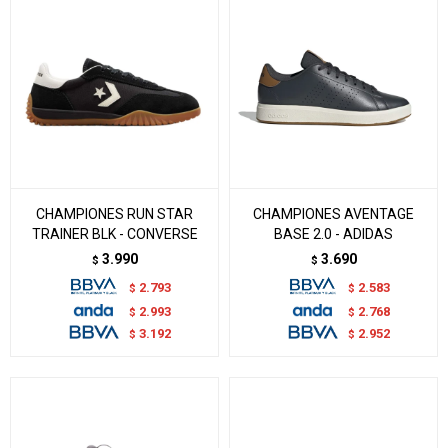
CHAMPIONES RUN STAR
CHAMPIONES AVENTAGE
TRAINER BLK - CONVERSE
BASE 2.0 - ADIDAS
3.990
3.690
$
$
2.793
2.583
$
$
2.993
2.768
$
$
3.192
2.952
$
$