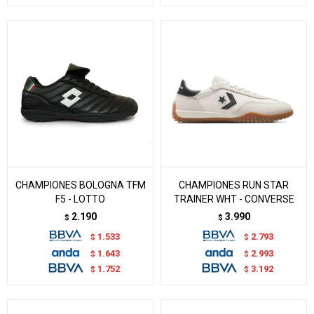
CHAMPIONES BOLOGNA TFM
CHAMPIONES RUN STAR
F5 - LOTTO
TRAINER WHT - CONVERSE
2.190
3.990
$
$
1.533
2.793
$
$
1.643
2.993
$
$
1.752
3.192
$
$