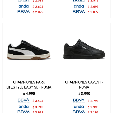
2.513
2.513
$
$
2.693
2.693
$
$
2.872
2.872
$
$
CHAMPIONES PARK
CHAMPIONES CAVEN II -
LIFESTYLE EASY SD - PUMA
PUMA
4.990
3.990
$
$
3.493
2.793
$
$
3.743
2.993
$
$
3.992
3.192
$
$