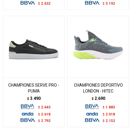
2.632
3.192
$
$
CHAMPIONES SERVE PRO -
CHAMPIONES DEPORTIVO
PUMA
LONDON - HITEC
3.490
2.690
$
$
2.443
1.883
$
$
2.618
2.018
$
$
2.792
2.152
$
$