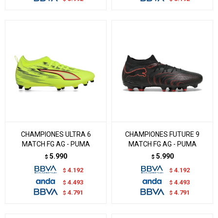
CHAMPIONES ULTRA 6
CHAMPIONES FUTURE 9
MATCH FG AG - PUMA
MATCH FG AG - PUMA
5.990
5.990
$
$
4.192
4.192
$
$
4.493
4.493
$
$
4.791
4.791
$
$