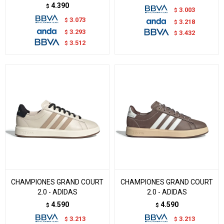
4.390
$
3.003
$
3.073
$
3.218
$
3.293
$
3.432
$
3.512
$
CHAMPIONES GRAND COURT
CHAMPIONES GRAND COURT
2.0 - ADIDAS
2.0 - ADIDAS
4.590
4.590
$
$
3.213
3.213
$
$