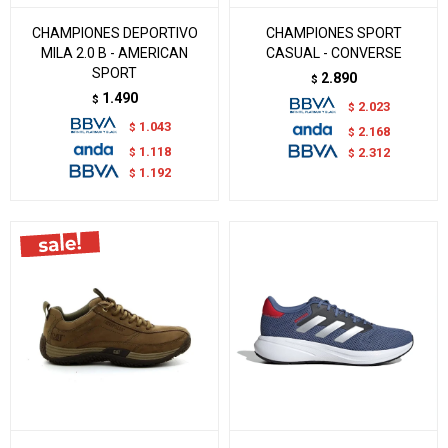
CHAMPIONES DEPORTIVO
CHAMPIONES SPORT
MILA 2.0 B - AMERICAN
CASUAL - CONVERSE
SPORT
2.890
$
1.490
$
2.023
$
1.043
$
2.168
$
1.118
$
2.312
$
1.192
$