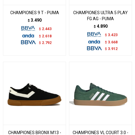
CHAMPIONES 9 T - PUMA
CHAMPIONES ULTRA 5 PLAY
FG AG - PUMA
3.490
$
4.890
$
2.443
$
3.423
$
2.618
$
3.668
$
2.792
$
3.912
$
CHAMPIONES BRONX M13 -
CHAMPIONES VL COURT 3.0 -