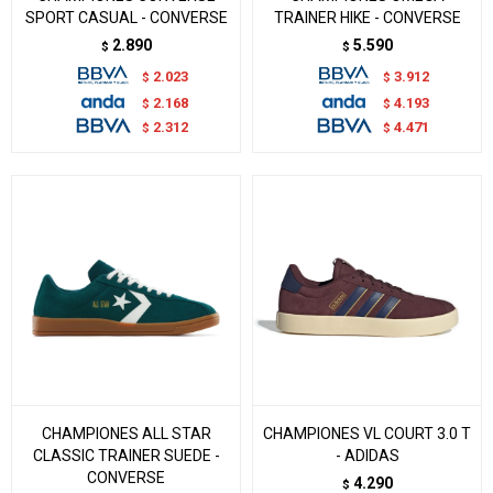
SPORT CASUAL - CONVERSE
TRAINER HIKE - CONVERSE
2.890
5.590
$
$
2.023
3.912
$
$
2.168
4.193
$
$
2.312
4.471
$
$
CHAMPIONES ALL STAR
CHAMPIONES VL COURT 3.0 T
CLASSIC TRAINER SUEDE -
- ADIDAS
CONVERSE
4.290
$