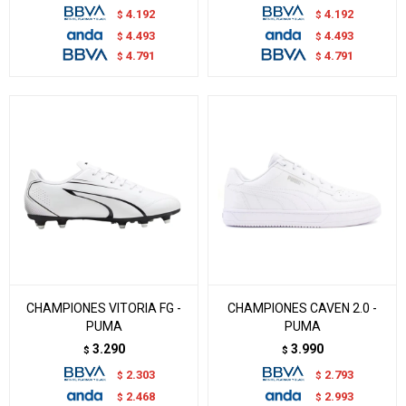
4.192
4.192
$
$
4.493
4.493
$
$
4.791
4.791
$
$
CHAMPIONES VITORIA FG -
CHAMPIONES CAVEN 2.0 -
PUMA
PUMA
3.290
3.990
$
$
2.303
2.793
$
$
2.468
2.993
$
$