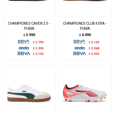
CHAMPIONES CAVEN 2.0 -
CHAMPIONES CLUB II ERA -
PUMA
PUMA
3.990
4.490
$
$
2.793
3.143
$
$
2.993
3.368
$
$
3.192
3.592
$
$