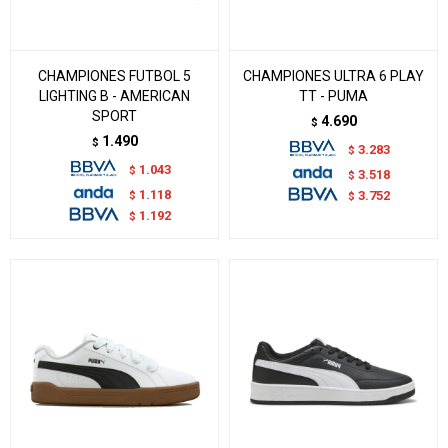
CHAMPIONES FUTBOL 5
CHAMPIONES ULTRA 6 PLAY
LIGHTING B - AMERICAN
TT - PUMA
SPORT
4.690
$
1.490
$
3.283
$
1.043
$
3.518
$
1.118
$
3.752
$
1.192
$