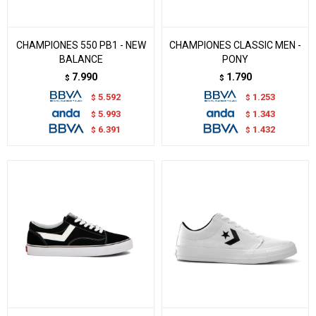
CHAMPIONES 550 PB1 - NEW
CHAMPIONES CLASSIC MEN -
BALANCE
PONY
7.990
1.790
$
$
5.592
1.253
$
$
5.993
1.343
$
$
6.391
1.432
$
$