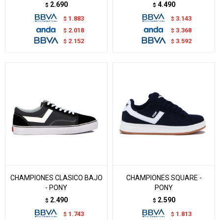
2.690
4.490
$
$
1.883
3.143
$
$
2.018
3.368
$
$
2.152
3.592
$
$
CHAMPIONES CLASICO BAJO
CHAMPIONES SQUARE -
- PONY
PONY
2.490
2.590
$
$
1.743
1.813
$
$