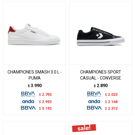
CHAMPIONES SMASH 3.0 L -
CHAMPIONES SPORT
PUMA
CASUAL - CONVERSE
3.990
2.890
$
$
2.793
2.023
$
$
2.993
2.168
$
$
3.192
2.312
$
$