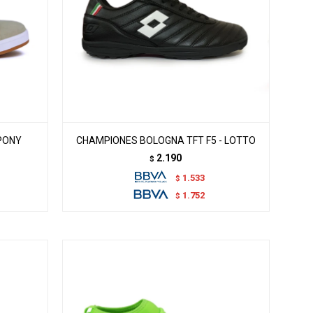
PONY
CHAMPIONES BOLOGNA TFT F5 - LOTTO
2.190
$
1.533
$
1.752
$