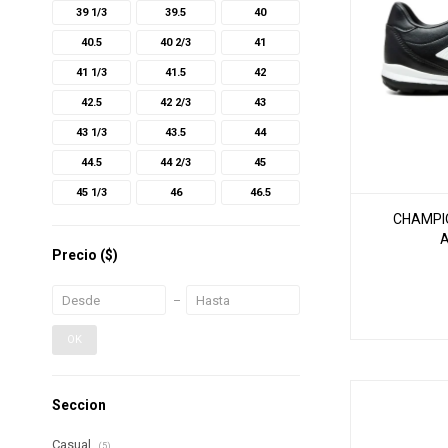
39 1/3
39.5
40
40.5
40 2/3
41
41 1/3
41.5
42
42.5
42 2/3
43
43 1/3
43.5
44
44.5
44 2/3
45
45 1/3
46
46.5
CHAMPIO
Precio
($)
OK
Seccion
Casual
(5)