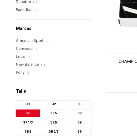
Zapatos
(1)
Pantuflas
(3)
Marcas
American Sport
(2)
Converse
(2)
Lotto
(3)
CHAMPIO
New Balance
(1)
Pony
(3)
Talle
31
32
35
36
36.5
37
37 1/3
37.5
38
38.5
38 2/3
39