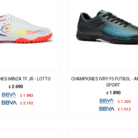
ES MINZA TF JR - LOTTO
CHAMPIONES IVRY F5 FUTBOL - 
SPORT
2.690
$
1.890
$
1.883
$
1.323
$
2.152
$
1.512
$