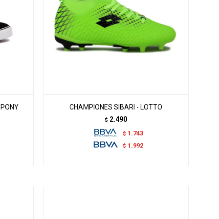
 PONY
CHAMPIONES SIBARI - LOTTO
2.490
$
1.743
$
1.992
$