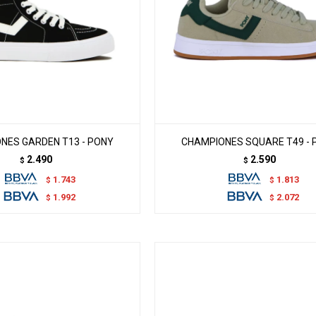
NES GARDEN T13 - PONY
CHAMPIONES SQUARE T49 - 
2.490
2.590
$
$
1.743
1.813
$
$
1.992
2.072
$
$