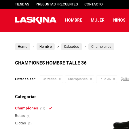
TIENDAS
PREGUNTAS FRECUENTES
CONTACTO
HOMBRE
MUJER
NIÑOS
Home
Hombre
Calzados
Championes
CHAMPIONES HOMBRE TALLE 36
Quita
Filtrando por:
Calzados
Championes
Talle 36
Categorías
Championes
(11)
Botas
(1)
Ojotas
(2)