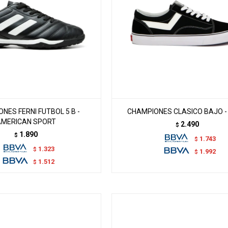
NES FERNI FUTBOL 5 B -
CHAMPIONES CLASICO BAJO -
AMERICAN SPORT
2.490
$
1.890
$
1.743
$
1.323
$
1.992
$
1.512
$