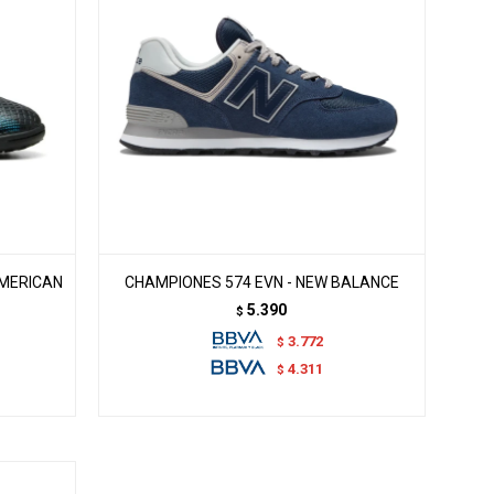
AMERICAN
CHAMPIONES 574 EVN - NEW BALANCE
5.390
$
3.772
$
4.311
$