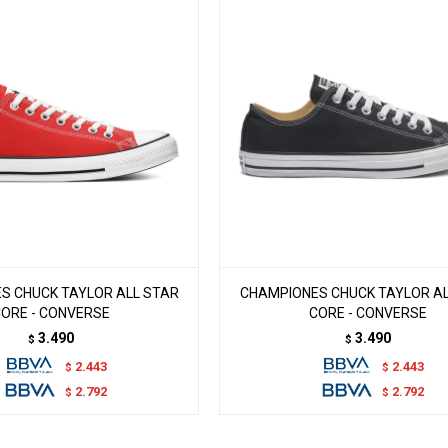
S CHUCK TAYLOR ALL STAR
CHAMPIONES CHUCK TAYLOR AL
ORE - CONVERSE
CORE - CONVERSE
3.490
3.490
$
$
2.443
2.443
$
$
2.792
2.792
$
$