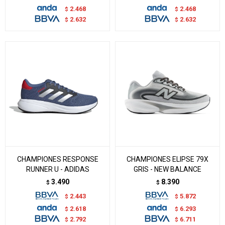
2.468
2.468
$
$
2.632
2.632
$
$
CHAMPIONES RESPONSE
CHAMPIONES ELIPSE 79X
RUNNER U - ADIDAS
GRIS - NEW BALANCE
3.490
8.390
$
$
2.443
5.872
$
$
2.618
6.293
$
$
2.792
6.711
$
$