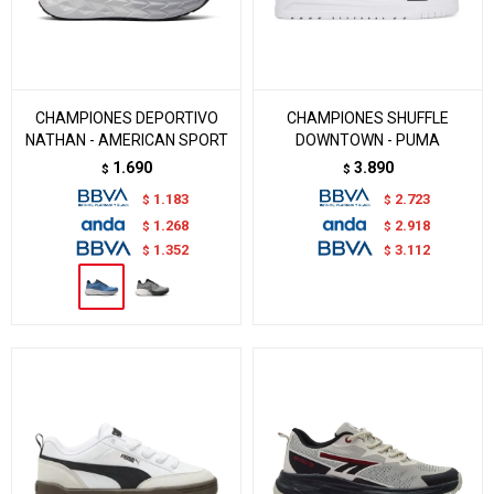
CHAMPIONES DEPORTIVO
CHAMPIONES SHUFFLE
NATHAN - AMERICAN SPORT
DOWNTOWN - PUMA
1.690
3.890
$
$
1.183
2.723
$
$
1.268
2.918
$
$
1.352
3.112
$
$