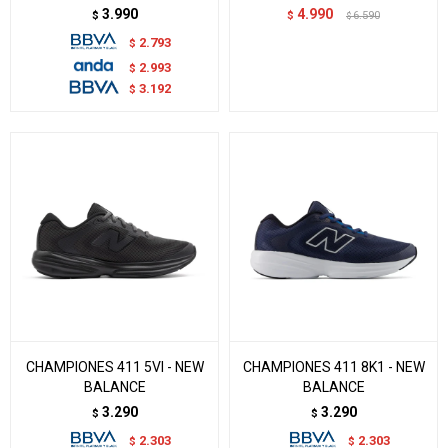
3.990
4.990
$
$
6.590
$
2.793
$
2.993
$
3.192
$
CHAMPIONES 411 5VI - NEW
CHAMPIONES 411 8K1 - NEW
BALANCE
BALANCE
3.290
3.290
$
$
2.303
2.303
$
$