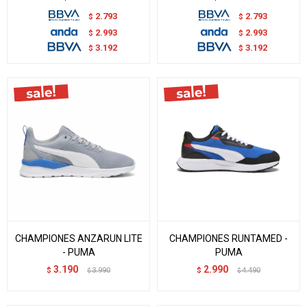
2.793
2.793
$
$
2.993
2.993
$
$
3.192
3.192
$
$
CHAMPIONES ANZARUN LITE
CHAMPIONES RUNTAMED -
- PUMA
PUMA
3.190
2.990
$
3.990
$
4.490
$
$