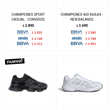
CHAMPIONES SPORT
CHAMPIONES 460 460LK4 -
CASUAL - CONVERSE
NEW BALANCE
2.890
3.690
$
$
2.023
2.583
$
$
2.168
2.768
$
$
2.312
2.952
$
$