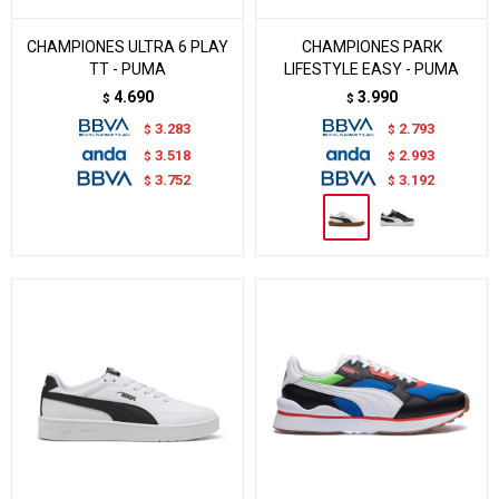
CHAMPIONES ULTRA 6 PLAY
CHAMPIONES PARK
TT - PUMA
LIFESTYLE EASY - PUMA
4.690
3.990
$
$
3.283
2.793
$
$
3.518
2.993
$
$
3.752
3.192
$
$