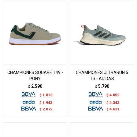
CHAMPIONES SQUARE T49 -
CHAMPIONES ULTRARUN 5
PONY
TR - ADIDAS
2.590
5.790
$
$
1.813
4.052
$
$
1.943
4.343
$
$
2.072
4.631
$
$