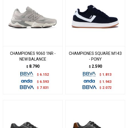
CHAMPIONES 9060 1NR -
CHAMPIONES SQUARE M143
NEW BALANCE
- PONY
8.790
2.590
$
$
6.152
1.813
$
$
6.593
1.943
$
$
7.031
2.072
$
$