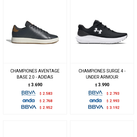
CHAMPIONES AVENTAGE
CHAMPIONES SURGE 4 -
BASE 2.0 - ADIDAS
UNDER ARMOUR
3.690
3.990
$
$
2.583
2.793
$
$
2.768
2.993
$
$
2.952
3.192
$
$