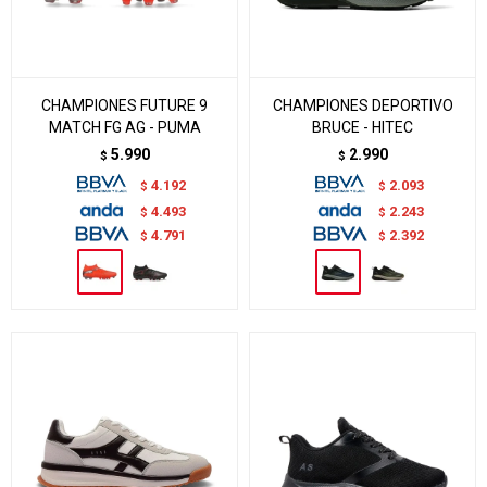
CHAMPIONES FUTURE 9
CHAMPIONES DEPORTIVO
MATCH FG AG - PUMA
BRUCE - HITEC
5.990
2.990
$
$
4.192
2.093
$
$
4.493
2.243
$
$
4.791
2.392
$
$