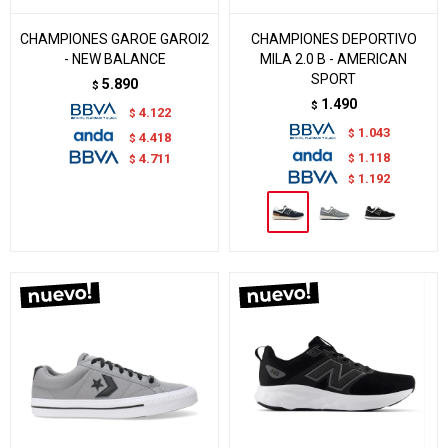
CHAMPIONES GAROE GAROI2
CHAMPIONES DEPORTIVO
- NEW BALANCE
MILA 2.0 B - AMERICAN
SPORT
5.890
$
1.490
$
4.122
$
1.043
$
4.418
$
1.118
$
4.711
$
1.192
$