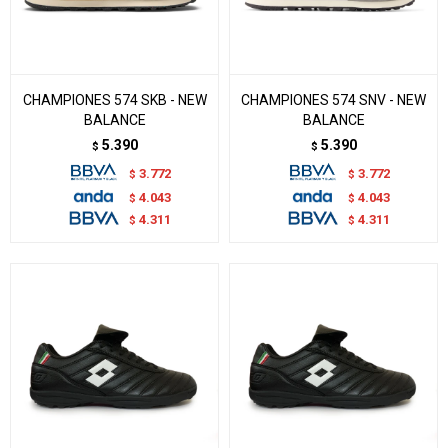
CHAMPIONES 574 SKB - NEW
CHAMPIONES 574 SNV - NEW
BALANCE
BALANCE
5.390
5.390
$
$
3.772
3.772
$
$
4.043
4.043
$
$
4.311
4.311
$
$