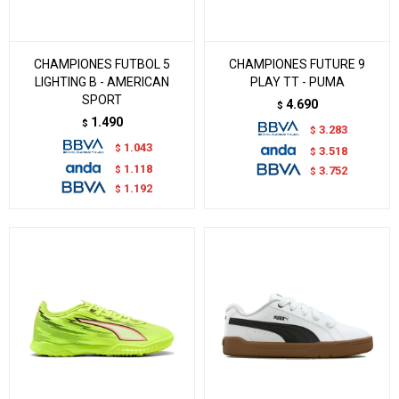
CHAMPIONES FUTBOL 5
CHAMPIONES FUTURE 9
LIGHTING B - AMERICAN
PLAY TT - PUMA
SPORT
4.690
$
1.490
$
3.283
$
1.043
$
3.518
$
1.118
$
3.752
$
1.192
$