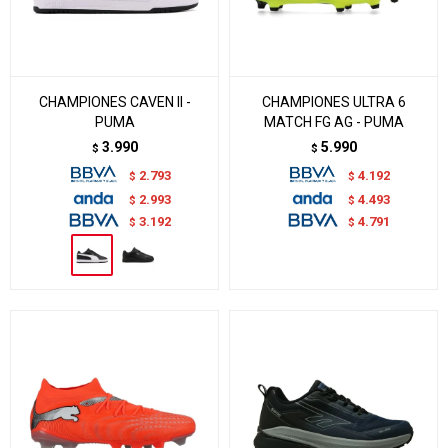
CHAMPIONES CAVEN II -
CHAMPIONES ULTRA 6
PUMA
MATCH FG AG - PUMA
3.990
5.990
$
$
2.793
4.192
$
$
2.993
4.493
$
$
3.192
4.791
$
$