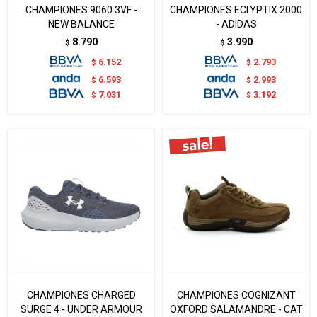
CHAMPIONES 9060 3VF -
CHAMPIONES ECLYPTIX 2000
NEW BALANCE
- ADIDAS
8.790
3.990
$
$
6.152
2.793
$
$
6.593
2.993
$
$
7.031
3.192
$
$
CHAMPIONES CHARGED
CHAMPIONES COGNIZANT
SURGE 4 - UNDER ARMOUR
OXFORD SALAMANDRE - CAT