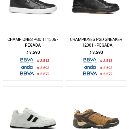
CHAMPIONES PGD 111506 -
CHAMPIONES PGD SNEAKER
PEGADA
112301 - PEGADA
3.590
3.590
$
$
2.513
2.513
$
$
2.693
2.693
$
$
2.872
2.872
$
$