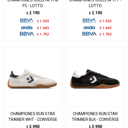
F5 - LOTTO
LOTTO
2.190
2.190
$
$
1.533
1.533
$
$
1.643
1.643
$
$
1.752
1.752
$
$
CHAMPIONES RUN STAR
CHAMPIONES RUN STAR
TRAINER WHT - CONVERSE
TRAINER BLK - CONVERSE
3.990
3.990
$
$