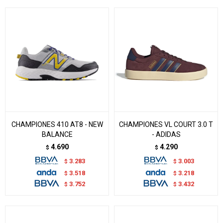
CHAMPIONES 410 AT8 - NEW
CHAMPIONES VL COURT 3.0 T
BALANCE
- ADIDAS
4.690
4.290
$
$
3.283
3.003
$
$
3.518
3.218
$
$
3.752
3.432
$
$