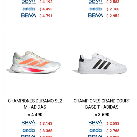
4.192
2.583
$
$
4.493
2.768
$
$
4.791
2.952
$
$
CHAMPIONES DURAMO SL2
CHAMPIONES GRAND COURT
M - ADIDAS
BASE T - ADIDAS
4.490
3.690
$
$
3.143
2.583
$
$
3.368
2.768
$
$