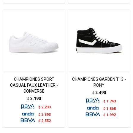
CHAMPIONES SPORT
CHAMPIONES GARDEN T13 -
CASUAL FAUX LEATHER -
PONY
CONVERSE
2.490
$
3.190
$
1.743
$
2.233
$
1.868
$
2.393
$
1.992
$
2.552
$