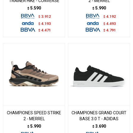
TRAINER HIKE - CONVERSE
2 - MERREL
5.590
5.990
$
$
3.912
4.192
$
$
4.193
4.493
$
$
4.471
4.791
$
$
CHAMPIONES SPEED STRIKE
CHAMPIONES GRAND COURT
2 - MERREL
BASE 3.0 T - ADIDAS
5.990
3.690
$
$