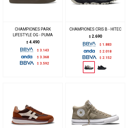
CHAMPIONES PARK
CHAMPIONES CRIS B - HITEC
LIFESTYLE OG - PUMA
2.690
$
4.490
$
1.883
$
3.143
$
2.018
$
3.368
$
2.152
$
3.592
$