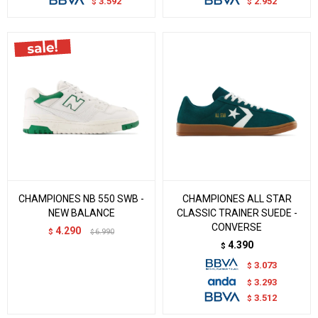
3.592
2.952
$
$
CHAMPIONES NB 550 SWB -
CHAMPIONES ALL STAR
NEW BALANCE
CLASSIC TRAINER SUEDE -
CONVERSE
4.290
$
6.990
$
4.390
$
3.073
$
3.293
$
3.512
$