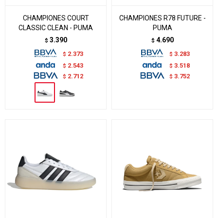
CHAMPIONES COURT
CHAMPIONES R78 FUTURE -
CLASSIC CLEAN - PUMA
PUMA
3.390
4.690
$
$
2.373
3.283
$
$
2.543
3.518
$
$
2.712
3.752
$
$