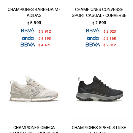
CHAMPIONES BARREDA M -
CHAMPIONES CONVERSE
ADIDAS
SPORT CASUAL - CONVERSE
5.590
2.890
$
$
3.912
2.023
$
$
4.193
2.168
$
$
4.471
2.312
$
$
CHAMPIONES OMEGA
CHAMPIONES SPEED STRIKE