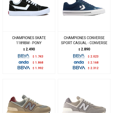
CHAMPIONES SKATE
CHAMPIONES CONVERSE
1189BM - PONY
SPORT CASUAL - CONVERSE
2.490
2.890
$
$
1.743
2.023
$
$
1.868
2.168
$
$
1.992
2.312
$
$