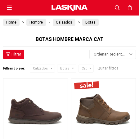

Home
Hombre
Calzados
Botas
BOTAS HOMBRE MARCA CAT
Recientes
Quitar filtros
Filtrando por:
Calzados
Botas
Cat