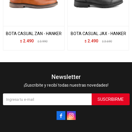
BOTA CASUAL ZAN - HANKER
BOTA CASUAL JAX - HANKER
2.490
2.490
$
3.990
$
3.690
$
$
Newsletter
¡Suscribite y recibí todas nuestras novedades!
SUSCRIBIRME

