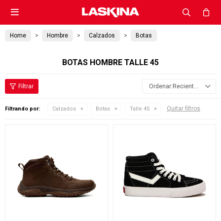

Home
Hombre
Calzados
Botas
BOTAS HOMBRE TALLE 45
Recientes
Quitar filtros
Filtrando por:
Calzados
Botas
Talle 45