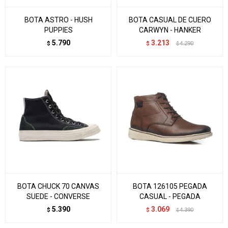
BOTA ASTRO - HUSH
BOTA CASUAL DE CUERO
PUPPIES
CARWYN - HANKER
5.790
3.213
$
$
4.290
$
BOTA CHUCK 70 CANVAS
BOTA 126105 PEGADA
SUEDE - CONVERSE
CASUAL - PEGADA
5.390
3.069
$
$
4.390
$