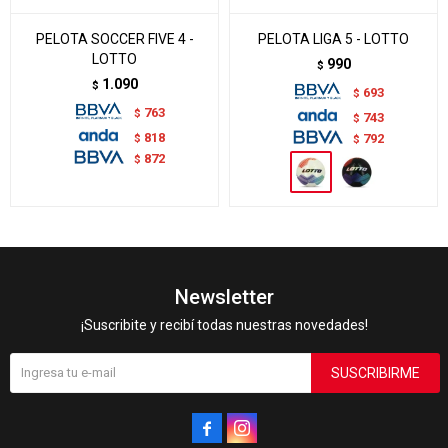
PELOTA SOCCER FIVE 4 -
PELOTA LIGA 5 - LOTTO
LOTTO
990
$
1.090
$
693
$
763
$
743
$
818
$
792
$
872
$
Newsletter
¡Suscribite y recibí todas nuestras novedades!
SUSCRIBIRME

