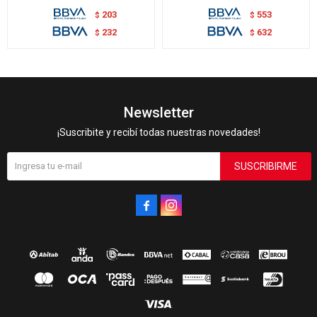
203
553
$
$
232
632
$
$
Newsletter
¡Suscribite y recibí todas nuestras novedades!
SUSCRIBIRME

