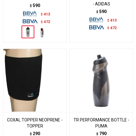
- ADIDAS
590
$
590
$
413
$
413
$
472
$
472
$
COXAL TOPPER NEOPRENE -
TR PERFORMANCE BOTTLE -
TOPPER
PUMA
290
790
$
$