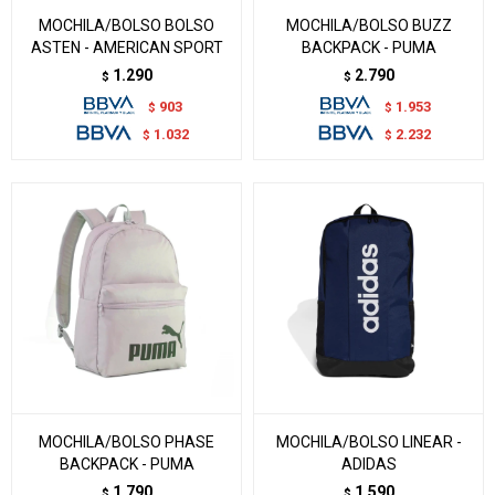
MOCHILA/BOLSO BOLSO
MOCHILA/BOLSO BUZZ
ASTEN - AMERICAN SPORT
BACKPACK - PUMA
1.290
2.790
$
$
903
1.953
$
$
1.032
2.232
$
$
MOCHILA/BOLSO PHASE
MOCHILA/BOLSO LINEAR -
BACKPACK - PUMA
ADIDAS
1.790
1.590
$
$