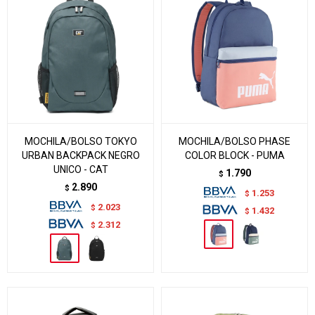
MOCHILA/BOLSO TOKYO
MOCHILA/BOLSO PHASE
URBAN BACKPACK NEGRO
COLOR BLOCK - PUMA
UNICO - CAT
1.790
$
2.890
$
1.253
$
2.023
$
1.432
$
2.312
$