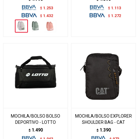
1.253
1.113
$
$
1.432
1.272
$
$
MOCHILA/BOLSO BOLSO
MOCHILA/BOLSO EXPLORER
DEPORTIVO - LOTTO
SHOULDER BAG - CAT
1.490
1.390
$
$
1.043
973