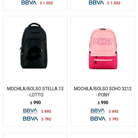
1.032
1.032
$
$
MOCHILA/BOLSO STELLA 13
MOCHILA/BOLSO SOHO 3212
- LOTTO
- PONY
990
990
$
$
693
693
$
$
792
792
$
$