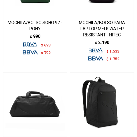
MOCHILA/BOLSO SOHO 92 -
MOCHILA/BOLSO PARA
PONY
LAPTOP MELK WATER
RESISTANT - HITEC
990
$
2.190
$
693
$
1.533
$
792
$
1.752
$