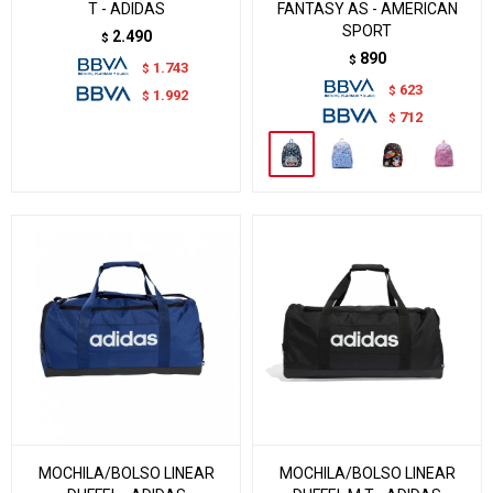
T - ADIDAS
FANTASY AS - AMERICAN
SPORT
2.490
$
890
$
1.743
$
623
$
1.992
$
712
$
MOCHILA/BOLSO LINEAR
MOCHILA/BOLSO LINEAR