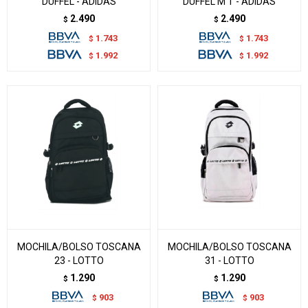
DUFFEL - ADIDAS
DUFFEL M T - ADIDAS
2.490
2.490
$
$
1.743
1.743
$
$
1.992
1.992
$
$
MOCHILA/BOLSO TOSCANA
MOCHILA/BOLSO TOSCANA
23 - LOTTO
31 - LOTTO
1.290
1.290
$
$
903
903
$
$