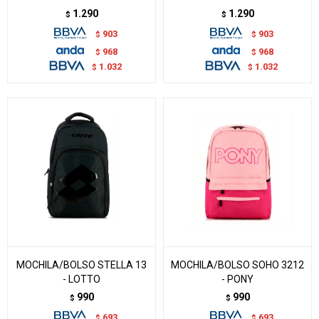
1.290
1.290
$
$
903
903
$
$
968
968
$
$
1.032
1.032
$
$
MOCHILA/BOLSO STELLA 13
MOCHILA/BOLSO SOHO 3212
- LOTTO
- PONY
990
990
$
$
693
693
$
$