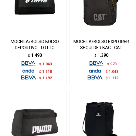
MOCHILA/BOLSO BOLSO
MOCHILA/BOLSO EXPLORER
DEPORTIVO - LOTTO
SHOULDER BAG - CAT
1.490
1.390
$
$
1.043
973
$
$
1.118
1.043
$
$
1.192
1.112
$
$