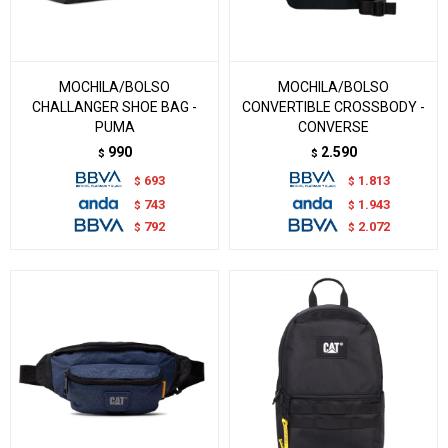
MOCHILA/BOLSO
MOCHILA/BOLSO
CHALLANGER SHOE BAG -
CONVERTIBLE CROSSBODY -
PUMA
CONVERSE
990
2.590
$
$
693
1.813
$
$
743
1.943
$
$
792
2.072
$
$