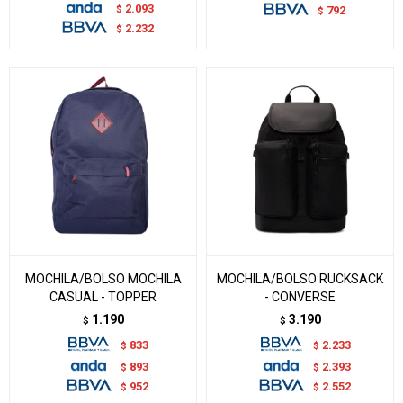
2.093
$
792
$
2.232
$
MOCHILA/BOLSO MOCHILA
MOCHILA/BOLSO RUCKSACK
CASUAL - TOPPER
- CONVERSE
1.190
3.190
$
$
833
2.233
$
$
893
2.393
$
$
952
2.552
$
$