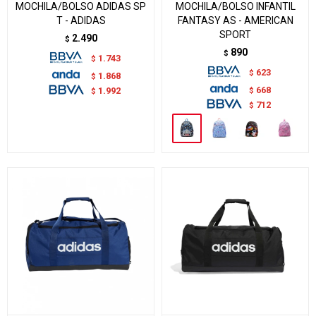
MOCHILA/BOLSO ADIDAS SP
MOCHILA/BOLSO INFANTIL
T - ADIDAS
FANTASY AS - AMERICAN
SPORT
2.490
$
890
$
1.743
$
623
$
1.868
$
668
$
1.992
$
712
$