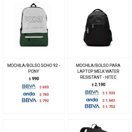
MOCHILA/BOLSO SOHO 92 -
MOCHILA/BOLSO PARA
PONY
LAPTOP MELK WATER
RESISTANT - HITEC
990
$
2.190
$
693
$
1.533
$
743
$
1.643
$
792
$
1.752
$