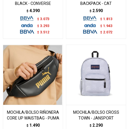
BLACK - CONVERSE
BACKPACK - CAT
4.390
2.590
$
$
3.073
1.813
$
$
3.293
1.943
$
$
3.512
2.072
$
$
MOCHILA/BOLSO RIÑONERA
MOCHILA/BOLSO CROSS
CORE UP WAISTBAG - PUMA
TOWN - JANSPORT
1.490
2.290
$
$