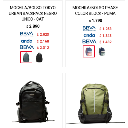
MOCHILA/BOLSO TOKYO
MOCHILA/BOLSO PHASE
URBAN BACKPACK NEGRO
COLOR BLOCK - PUMA
UNICO - CAT
1.790
$
2.890
$
1.253
$
2.023
$
1.343
$
2.168
$
1.432
$
2.312
$