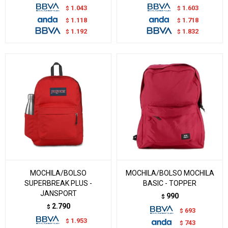
1.043
1.603
$
$
1.118
1.718
$
$
1.192
1.832
$
$
MOCHILA/BOLSO
MOCHILA/BOLSO MOCHILA
SUPERBREAK PLUS -
BASIC - TOPPER
JANSPORT
990
$
2.790
$
693
$
1.953
$
743
$