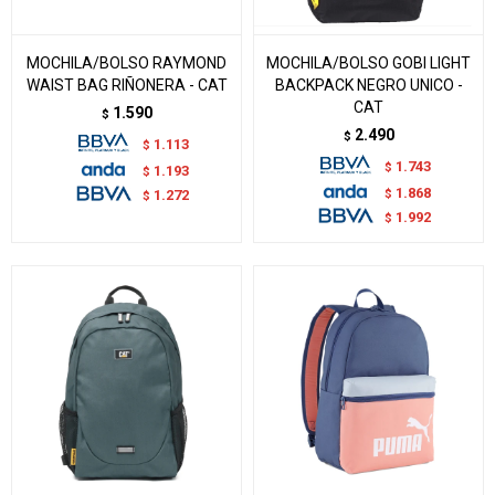
MOCHILA/BOLSO RAYMOND
MOCHILA/BOLSO GOBI LIGHT
WAIST BAG RIÑONERA - CAT
BACKPACK NEGRO UNICO -
CAT
1.590
$
2.490
$
1.113
$
1.743
$
1.193
$
1.868
$
1.272
$
1.992
$