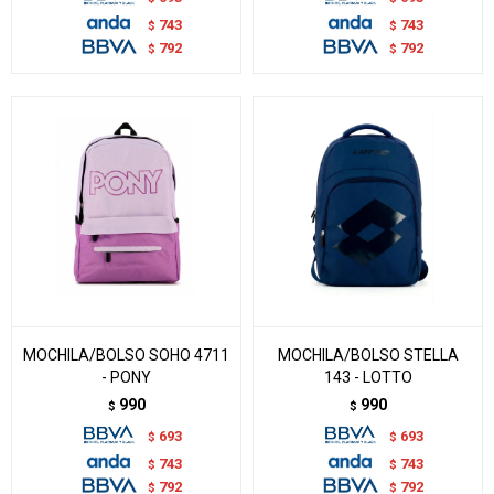
743
743
$
$
792
792
$
$
MOCHILA/BOLSO SOHO 4711
MOCHILA/BOLSO STELLA
- PONY
143 - LOTTO
990
990
$
$
693
693
$
$
743
743
$
$
792
792
$
$