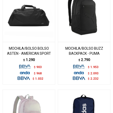
MOCHILA/BOLSO BOLSO
MOCHILA/BOLSO BUZZ
ASTEN - AMERICAN SPORT
BACKPACK - PUMA
1.290
2.790
$
$
903
1.953
$
$
968
2.093
$
$
1.032
2.232
$
$