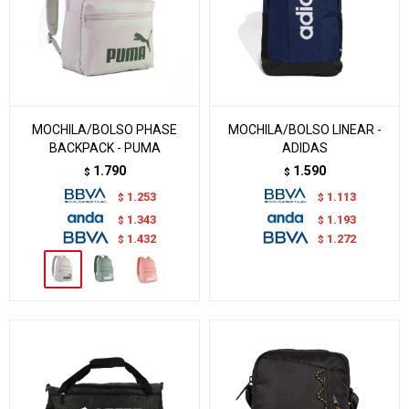
MOCHILA/BOLSO PHASE
MOCHILA/BOLSO LINEAR -
BACKPACK - PUMA
ADIDAS
1.790
1.590
$
$
1.253
1.113
$
$
1.343
1.193
$
$
1.432
1.272
$
$