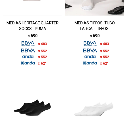
MEDIAS HERITAGE QUARTER
MEDIAS TIFFOSI TUBO
SOCKS - PUMA
LARGA - TIFFOSI
690
690
$
$
483
483
$
$
552
552
$
$
552
552
$
$
621
621
$
$