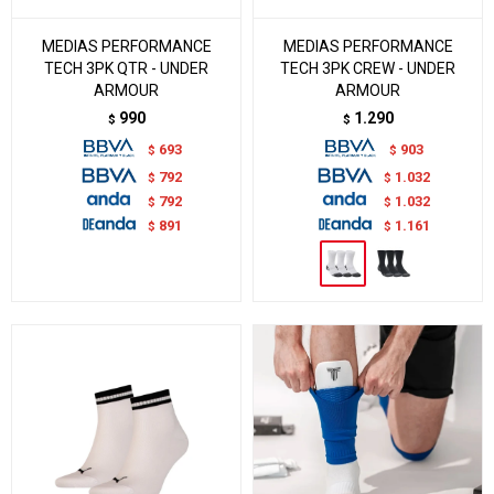
MEDIAS PERFORMANCE
MEDIAS PERFORMANCE
TECH 3PK QTR - UNDER
TECH 3PK CREW - UNDER
ARMOUR
ARMOUR
990
1.290
$
$
693
903
$
$
792
1.032
$
$
792
1.032
$
$
891
1.161
$
$