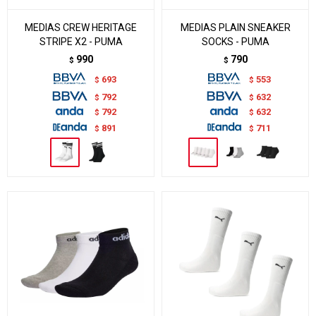
MEDIAS CREW HERITAGE
MEDIAS PLAIN SNEAKER
STRIPE X2 - PUMA
SOCKS - PUMA
990
790
$
$
693
553
$
$
792
632
$
$
792
632
$
$
891
711
$
$