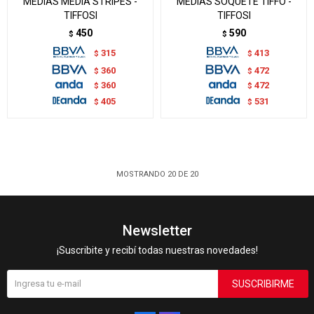
MEDIAS MEDIA STRIPES -
MEDIAS SOQUETE TIFFO -
TIFFOSI
TIFFOSI
450
590
$
$
315
413
$
$
360
472
$
$
360
472
$
$
405
531
$
$
MOSTRANDO
20
DE
20
Newsletter
¡Suscribite y recibí todas nuestras novedades!
SUSCRIBIRME