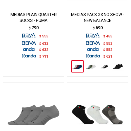
MEDIAS PLAIN QUARTER
MEDIAS PACK X3 NO SHOW -
SOCKS - PUMA
NEW BALANCE
790
690
$
$
553
483
$
$
632
552
$
$
632
552
$
$
711
621
$
$