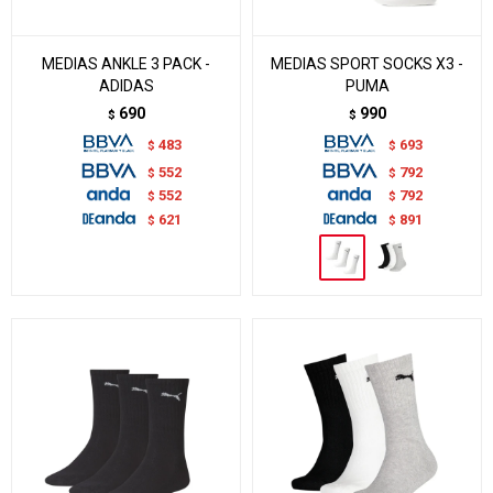
MEDIAS ANKLE 3 PACK -
MEDIAS SPORT SOCKS X3 -
ADIDAS
PUMA
690
990
$
$
483
693
$
$
552
792
$
$
552
792
$
$
621
891
$
$