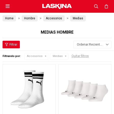

Home
Hombre
Accesorios
Medias
MEDIAS HOMBRE
Recientes
Quitar filtros
Filtrando por:
Accesorios
Medias