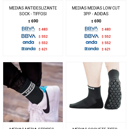
MEDIAS ANTIDESLIZANTE
MEDIAS MEDIAS LOW CUT
SOCK - TIFFOSI
3PP - ADIDAS
690
690
$
$
483
483
$
$
552
552
$
$
552
552
$
$
621
621
$
$