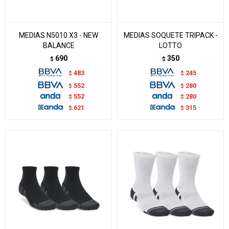
MEDIAS N5010 X3 - NEW
MEDIAS SOQUETE TRIPACK -
BALANCE
LOTTO
690
350
$
$
483
245
$
$
552
280
$
$
552
280
$
$
621
315
$
$