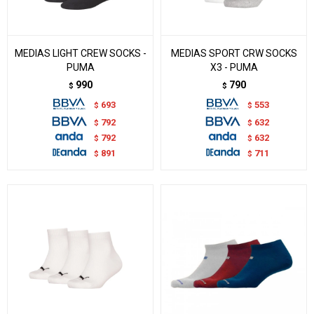
MEDIAS LIGHT CREW SOCKS -
MEDIAS SPORT CRW SOCKS
PUMA
X3 - PUMA
990
790
$
$
693
553
$
$
792
632
$
$
792
632
$
$
891
711
$
$